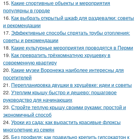
15.
Какие спортивные объекты и мероприятия
популярны в городе
16.
Как выбрать открытый шкаф для раздевалки: советы
и рекомендации
17.
Эффективные способы спрятать трубы отопления:
советы и рекомендации
18.
Какие культурные мероприятия проводятся в Перми
19.
Как превратить трёхкомнатную хрущевку в
современную квартиру
20.
Какие музеи Воронежа наиболее интересны для
посетителей
21.
Перепланировка двушки в хрущёвке: идеи и советы
22.
Утеплим крышу быстро и дешево: пошаговое
руководство для начинающих
23.
Стройте теплую крышу своими руками: простой и
экономичный способ
24.
Уроки из сада: как вырастить красивые флоксы
многолетние из семян
25.
Без профиля: как правильно крепить гипсокартон к