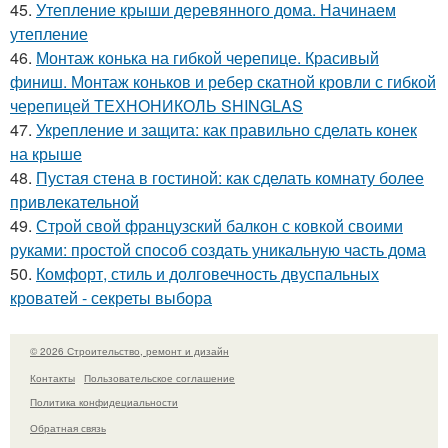
45.
Утепление крыши деревянного дома. Начинаем
утепление
46.
Монтаж конька на гибкой черепице. Красивый
финиш. Монтаж коньков и ребер скатной кровли с гибкой
черепицей ТЕХНОНИКОЛЬ SHINGLAS
47.
Укрепление и защита: как правильно сделать конек
на крыше
48.
Пустая стена в гостиной: как сделать комнату более
привлекательной
49.
Строй свой французский балкон с ковкой своими
руками: простой способ создать уникальную часть дома
50.
Комфорт, стиль и долговечность двуспальных
кроватей - секреты выбора
© 2026 Строительство, ремонт и дизайн
Контакты
Пользовательское соглашение
Политика конфидециальности
Обратная связь