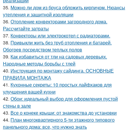
реализации
35.
Можно ли дом из бруса обложить кирпичом. Нюансы
утепления и защитной изоляции
36.
Отопление конвекторами загородного дома.
Рассчитайте затраты
37.
Конвекторы или электрокотел с радиаторами.
38.
Привыкли жить без труб отопления и батарей.
Обогрев посредством теплых полов
39.
Как избавиться от тли на садовых деревьях.
Народные методы борьбы с тлей
40.
Инструкция по монтажу сайдинга. ОСНОВНЫЕ
ПРАВИЛА МОНТАЖА
41.
Кухонные секреты: 10 простых лайфхаков для
улучшения вашей кухни
42.
Обои: идеальный выбор для оформления пустой
стены в зале
43.
Все о конеке крыши: от знакомства до установки
44.
План многоквартирного 5-ти этажного типового
панельного дома: все, что нужно знать