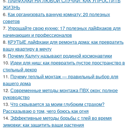
5.
ЛАЙФХАКИ НА ЛЮБОЙ СЛУЧАЙ: КАК УПРОСТИТЬ
ЖИЗНЬ
6.
Как организовать ванную комнату: 20 полезных
советов
7.
Упрощайте свою кухню: 17 полезных лайфхаков для
начинающих и профессионалов
8.
КРУТЫЕ лайфхаки для ремонта дома: как превратить
вашу квартиру в мечту
9.
Почему Калугу называют родиной космонавтики
10.
Идеи для ниш: как превратить пустое пространство в
стильный декор
11.
Почему теплый монтаж — правильный выбор для
вашего дома
12.
Современные методы монтажа ПВХ окон: полное
руководство
13.
Что скрывается за моим глубоким страхом?
Рассказываю о том, чего боюсь как огня
14.
Эффективные методы борьбы с тлей во время
зимовки: как защитить ваши растения