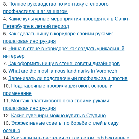
3.
Полное руководство по монтажу стенового
профнастила: шаг за шагом
4.
Какие культурные мероприятия проводятся в Санкт-
Петербурге в летний период
5.
Как сделать нишу в коридоре своими руками:
пошаговая инструкция
6.
Ниша в стене в коридоре: как создать уникальный
интерьер
7.
Как оформить нишу в стене: советы дизайнеров
8.
What are the most famous landmarks in Voronezh
9.
Запенивать ли подставочный профиль: за и против
10.
Подставочные профили для окон: основы и
применение
11.
Монтаж пластикового окна своими руками:
пошаговая инструкция
12.
Какие сувениры можно купить в Ступино
13.
Эффективные советы по борьбе с тлёй в саду
осенью
14.
Как защитить растения от тли летом: эффективные