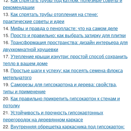
12.
Как спрятать трубы под катлом: полезные советы и
рекомендации
13.
Как спрятать трубы отопления на стене:
практические советы и идеи
14.
Мифы и правда о пенопласте: что на самом деле
15.
Просто и правильно: как выбрать затирку для плитки
16.
Трансформация пространства: дизайн интерьера для
двухкомнатной хрущевки
17.
Утепление крыши изнутри: простой способ сохранить
тепло в вашем доме
18.
Простые шаги к успеху: как посеять семена флокса
метельчатого
19.
Саморезы для гипсокартона и дерева: свойства,
типы и применение
20.
Как правильно прикрепить гипсокартон к стенам и
потолку
21.
Устойчивость и прочность гипсокартонных
перегородок на деревянном каркасе
22.
Внутренняя обрешетка каркасника под гипсокартон: