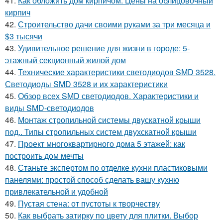
41.
Как обложить дом кирпичом. Цены на облицовочный
кирпич
42.
Строительство дачи своими руками за три месяца и
$3 тысячи
43.
Удивительное решение для жизни в городе: 5-
этажный секционный жилой дом
44.
Технические характеристики светодиодов SMD 3528.
Светодиоды SMD 3528 и их характеристики
45.
Обзор всех SMD светодиодов. Характеристики и
виды SMD-светодиодов
46.
Монтаж стропильной системы двускатной крыши
под.. Типы стропильных систем двухскатной крыши
47.
Проект многоквартирного дома 5 этажей: как
построить дом мечты
48.
Станьте экспертом по отделке кухни пластиковыми
панелями: простой способ сделать вашу кухню
привлекательной и удобной
49.
Пустая стена: от пустоты к творчеству
50.
Как выбрать затирку по цвету для плитки. Выбор