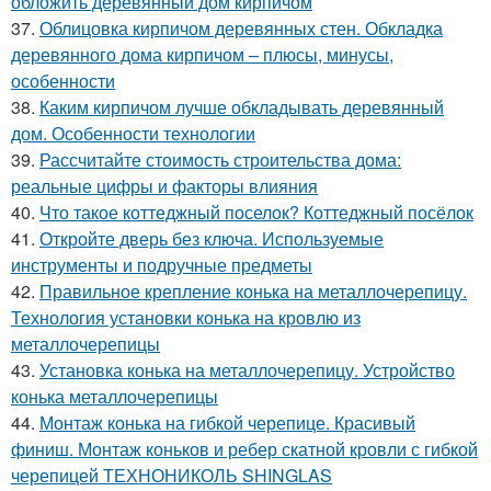
обложить деревянный дом кирпичом
37.
Облицовка кирпичом деревянных стен. Обкладка
деревянного дома кирпичом – плюсы, минусы,
особенности
38.
Каким кирпичом лучше обкладывать деревянный
дом. Особенности технологии
39.
Рассчитайте стоимость строительства дома:
реальные цифры и факторы влияния
40.
Что такое коттеджный поселок? Коттеджный посёлок
41.
Откройте дверь без ключа. Используемые
инструменты и подручные предметы
42.
Правильное крепление конька на металлочерепицу.
Технология установки конька на кровлю из
металлочерепицы
43.
Установка конька на металлочерепицу. Устройство
конька металлочерепицы
44.
Монтаж конька на гибкой черепице. Красивый
финиш. Монтаж коньков и ребер скатной кровли с гибкой
черепицей ТЕХНОНИКОЛЬ SHINGLAS