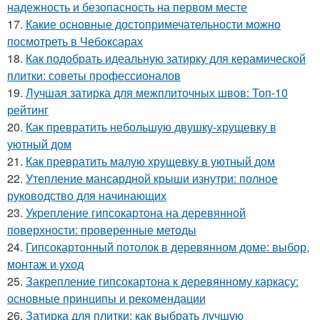
надежность и безопасность на первом месте
17.
Какие основные достопримечательности можно
посмотреть в Чебоксарах
18.
Как подобрать идеальную затирку для керамической
плитки: советы профессионалов
19.
Лучшая затирка для межплиточных швов: Топ-10
рейтинг
20.
Как превратить небольшую двушку-хрущевку в
уютный дом
21.
Как превратить малую хрущевку в уютный дом
22.
Утепление мансардной крыши изнутри: полное
руководство для начинающих
23.
Укрепление гипсокартона на деревянной
поверхности: проверенные методы
24.
Гипсокартонный потолок в деревянном доме: выбор,
монтаж и уход
25.
Закрепление гипсокартона к деревянному каркасу:
основные принципы и рекомендации
26.
Затирка для плитки: как выбрать лучшую