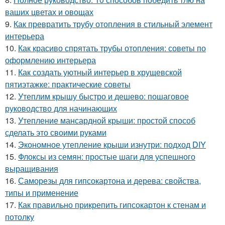
ваших цветах и овощах
9.
Как превратить трубу отопления в стильный элемент
интерьера
10.
Как красиво спрятать трубы отопления: советы по
оформлению интерьера
11.
Как создать уютный интерьер в хрущевской
пятиэтажке: практические советы
12.
Утеплим крышу быстро и дешево: пошаговое
руководство для начинающих
13.
Утепление мансардной крыши: простой способ
сделать это своими руками
14.
Экономное утепление крыши изнутри: подход DIY
15.
Флоксы из семян: простые шаги для успешного
выращивания
16.
Саморезы для гипсокартона и дерева: свойства,
типы и применение
17.
Как правильно прикрепить гипсокартон к стенам и
потолку