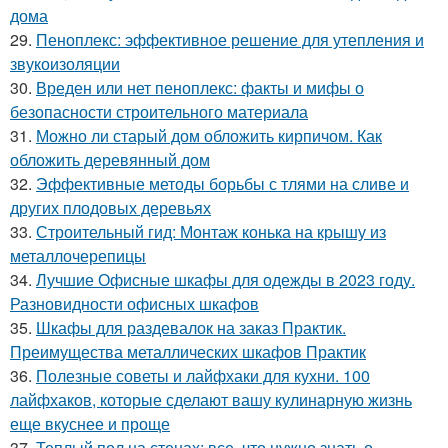
дома
29.
Пеноплекс: эффективное решение для утепления и
звукоизоляции
30.
Вреден или нет пеноплекс: факты и мифы о
безопасности строительного материала
31.
Можно ли старый дом обложить кирпичом. Как
обложить деревянный дом
32.
Эффективные методы борьбы с тлями на сливе и
других плодовых деревьях
33.
Строительный гид: Монтаж конька на крышу из
металлочерепицы
34.
Лучшие Офисные шкафы для одежды в 2023 году.
Разновидности офисных шкафов
35.
Шкафы для раздевалок на заказ Практик.
Преимущества металлических шкафов Практик
36.
Полезные советы и лайфхаки для кухни. 100
лайфхаков, которые сделают вашу кулинарную жизнь
еще вкуснее и проще
37.
Теплый пол на стенах: все, что нужно знать о