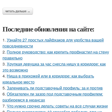
читать дальше →
Последние обновления на сайте:
1.
Узнайте 27 простых лайфхаков для удобства вашей
повседневности
2.
Полное руководство: как крепить профнастил на стену
правильно
3.
Хрупкая девушка за час снесла нишу в коридоре: как
это возможно
4.
Ниша в прихожей или в коридоре: как выбрать
идеальное место
5.
Запенивать ли подставочный профиль: за и против
6.
Обязателен ли зазор под подставочным профилем:
разберемся в нюансах
7.
Что нужно срочно делать: советы на все случаи жизни
8.
Полное руководство: 10 способов победить тлю на