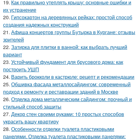
19.
Как правильно утеплять крышу: основные ошибки и
их устранение
20.
Гипсокартон на деревянных рейках: простой способ
создания надежных конструкций
21.
Афиша концертов группы Бутырка в Кургане: отзывы
зрителей
22.
Затирка для плитки в ванной: как выбрать лучший
вариант
23.
Устойчивый фундамент для брусового дома: как
построить УШП
24.
Варить брокколи в кастрюле: рецепт и рекомендации
25.
Обшивка фасада металлосайдингом: современный
подход к ремонту и реставрации зданий в Москве
26.
Отделка дома металлическим сайдингом: прочный и
стильный способ защиты
27.
Декор стен своими руками: 10 простых способов
украсить вашу квартиру
28.
Особенности отделки туалета пластиковыми
панелями. Отделка туалета пластиковыми панелями: