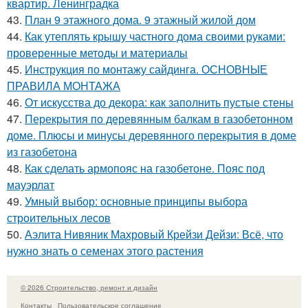
квартир. Ленинградка
43.
План 9 этажного дома. 9 этажный жилой дом
44.
Как утеплять крышу частного дома своими руками:
проверенные методы и материалы
45.
Инструкция по монтажу сайдинга. ОСНОВНЫЕ
ПРАВИЛА МОНТАЖА
46.
От искусства до декора: как заполнить пустые стены
47.
Перекрытия по деревянным балкам в газобетонном
доме. Плюсы и минусы деревянного перекрытия в доме
из газобетона
48.
Как сделать армопояс на газобетоне. Пояс под
мауэрлат
49.
Умный выбор: основные принципы выбора
строительных лесов
50.
Аэлита Нивяник Махровый Крейзи Дейзи: Всё, что
нужно знать о семенах этого растения
© 2026 Строительство, ремонт и дизайн
Контакты
Пользовательское соглашение