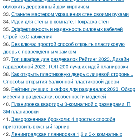
обложить деревянный дом кирпичом
33.
Станьте мастером украшения стен своими руками
34.
Идеи для стены в комнате. Покраска стен
35.
Эффективность и надежность силовых кабелей
СтройТехСнабжения
36.
Без ключа: простой способ открыть пластиковую
дверь с поврежденным замком
37.
Топ шкафов для раздевалок Рейтинг 2023. Дизайн
гардеробной 2023: ТОП-200 лучших идей планировки
38.
Как открыть пластиковую дверь с лицевой стороны..
Способы открытия балконной пластиковой двери
39.
Рейтинг лучших шкафов для раздевалок 2023. Обзор
мебели в раздевалки, особенности моделей
40.
Планировка квартиры 3-комнатной с размерами. П
3М планировки
41.
Замороженная брокколи: 4 простых способа
приготовить вкусный гарнир
42.
Ленинградская планировка 1,2 и 3-х комнатных