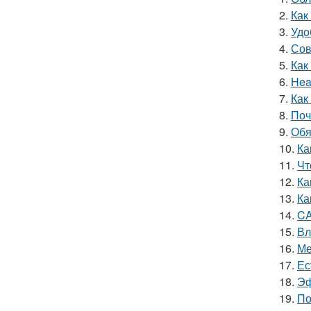
2.
Как
3.
Удо
4.
Сов
5.
Как
6.
Hea
7.
Как
8.
Поч
9.
Обя
10.
Ка
11.
Чт
12.
Ка
13.
Ка
14.
CA
15.
Вл
16.
Ме
17.
Ес
18.
Эф
19.
По