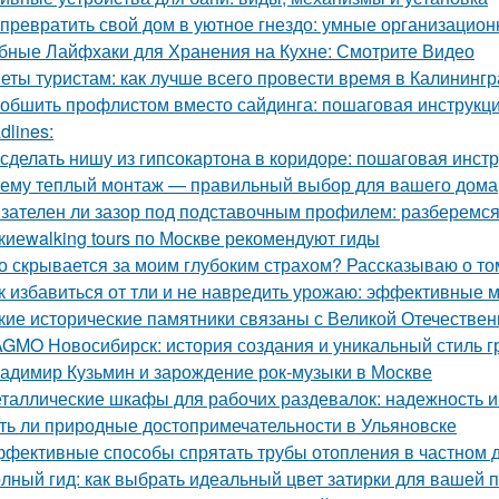
 превратить свой дом в уютное гнездо: умные организацио
бные Лайфхаки для Хранения на Кухне: Смотрите Видео
еты туристам: как лучше всего провести время в Калининг
 обшить профлистом вместо сайдинга: пошаговая инструкц
dlines:
 сделать нишу из гипсокартона в коридоре: пошаговая инст
ему теплый монтаж — правильный выбор для вашего дома
зателен ли зазор под подставочным профилем: разберемся
киеwalking tours по Москве рекомендуют гиды
о скрывается за моим глубоким страхом? Рассказываю о том
к избавиться от тли и не навредить урожаю: эффективные 
кие исторические памятники связаны с Великой Отечестве
GMO Новосибирск: история создания и уникальный стиль 
адимир Кузьмин и зарождение рок-музыки в Москве
таллические шкафы для рабочих раздевалок: надежность и
ть ли природные достопримечательности в Ульяновске
фективные способы спрятать трубы отопления в частном д
лный гид: как выбрать идеальный цвет затирки для вашей 