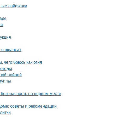
нные лайфхаки
раде
ия
рукция
 в нюансах
, чего боюсь как огня
методы
нной войной
группы
 безопасность на первом месте
оме: советы и рекомендации
плитки