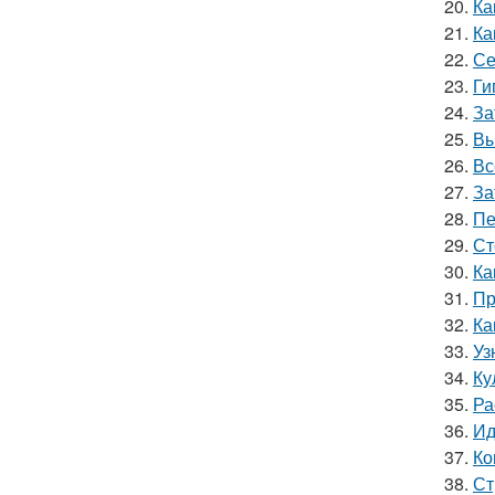
20.
Ка
21.
Ка
22.
Се
23.
Ги
24.
За
25.
Вы
26.
Вс
27.
За
28.
Пе
29.
Ст
30.
Ка
31.
Пр
32.
Ка
33.
Уз
34.
Ку
35.
Ра
36.
Ид
37.
Ко
38.
Ст