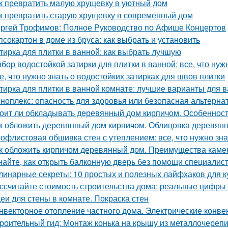
к превратить малую хрущевку в уютный дом
к превратить старую хрущевку в современный дом
ргей Трофимов: Полное Руководство по Афише Концертов
псокартон в доме из бруса: как выбрать и установить
тирка для плитки в ванной: как выбрать лучшую
бор водостойкой затирки для плитки в ванной: все, что нуж
е, что нужно знать о водостойких затирках для швов плитки
тирка для плитки в ванной комнате: лучшие варианты для 
ноплекс: опасность для здоровья или безопасная альтерна
оит ли обкладывать деревянный дом кирпичом. Особенност
к обложить деревянный дом кирпичом. Облицовка деревянн
офлистовая обшивка стен с утеплением: все, что нужно зна
к обложить кирпичом деревянный дом. Преимущества каме
найте, как открыть балконную дверь без помощи специалис
линарные секреты: 10 простых и полезных лайфхаков для к
ссчитайте стоимость строительства дома: реальные цифры
еи для стены в комнате. Покраска стен
нвекторное отопление частного дома. Электрические конве
роительный гид: Монтаж конька на крышу из металлочереп