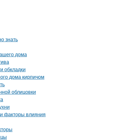
но знать
вашего дома
тива
и обкладки
ого дома кирпичом
ть
нной облицовки
та
ухни
 и факторы влияния
кторы
ицы