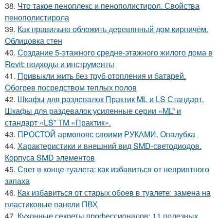
38.
Что такое пеноплекс и пенополистирол. Свойства
пенополистирола
39.
Как правильно обложить деревянный дом кирпичём.
Облицовка стен
40.
Создание 5-этажного средне-этажного жилого дома в
Revit: подходы и инструменты
41.
Привыкли жить без труб отопления и батарей.
Обогрев посредством теплых полов
42.
Шкафы для раздевалок Практик ML и LS Стандарт.
Шкафы для раздевалок усиленные серии «ML” и
стандарт «LS” ТМ «Практик».
43.
ПРОСТОЙ армопояс своими РУКАМИ. Опалубка
44.
Характеристики и внешний вид SMD-светодиодов.
Корпуса SMD элементов
45.
Свет в конце туалета: как избавиться от неприятного
запаха
46.
Как избавиться от старых обоев в туалете: замена на
пластиковые панели ПВХ
47.
Кухонные секреты профессионалов: 11 полезных