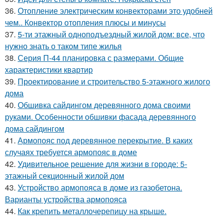
36.
Отопление электрическим конвекторами это удобней
чем.. Конвектор отопления плюсы и минусы
37.
5-ти этажный одноподъездный жилой дом: все, что
нужно знать о таком типе жилья
38.
Серия П-44 планировка с размерами. Общие
характеристики квартир
39.
Проектирование и строительство 5-этажного жилого
дома
40.
Обшивка сайдингом деревянного дома своими
руками. Особенности обшивки фасада деревянного
дома сайдингом
41.
Армопояс под деревянное перекрытие. В каких
случаях требуется армопояс в доме
42.
Удивительное решение для жизни в городе: 5-
этажный секционный жилой дом
43.
Устройство армопояса в доме из газобетона.
Варианты устройства армопояса
44.
Как крепить металлочерепицу на крыше.