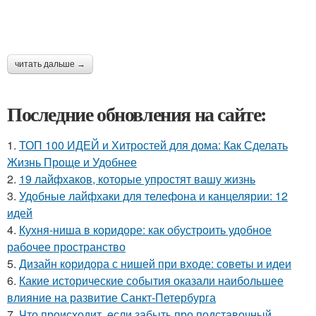
читать дальше →
Последние обновления на сайте:
1.
ТОП 100 ИДЕЙ и Хитростей для дома: Как Сделать
Жизнь Проще и Удобнее
2.
19 лайфхаков, которые упростят вашу жизнь
3.
Удобные лайфхаки для телефона и канцелярии: 12
идей
4.
Кухня-ниша в коридоре: как обустроить удобное
рабочее пространство
5.
Дизайн коридора с нишей при входе: советы и идеи
6.
Какие исторические события оказали наибольшее
влияние на развитие Санкт-Петербурга
7.
Что происходит, если забыть про подставочный