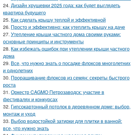
24.
Дизайн хрущевки 2025 года: как будет выглядеть
квартира будущего
25.
Как сделать крышу теплой и эффективной
26.
Просто и эффективно: как утеплить крышу на даче
27.
Утепление крыши частного дома своими руками:
основные принципы и инструменты
28.
Как избежать ошибок при утеплении крыши частного
дома
29.
Все, что нужно знать о посадке флоксов многолетних
и однолетних
30.
Проращивание флоксов из семян: секреты быстрого
роста
31.
Оркестр CAGMO Петрозаводск: участие в
фестивалях и конкурсах
32.
Гипсокартонный потолок в деревянном доме: выбор,
монтаж и уход
33.
Выбор водостойкой затирки для плитки в ванной:
все, что нужно знать