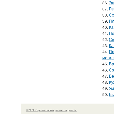
36.
Эн
37.
Ре
38.
Сх
39.
Пл
40.
Ка
41.
Пе
42.
Св
43.
Ка
44.
Пр
метал
45.
Вр
46.
Сэ
47.
Бе
48.
Ку
49.
Ум
50.
Вы
© 2026 Строительство, ремонт и дизайн