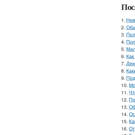
Пос
1.
Нев
2.
Обш
3.
Пол
4.
Пол
5.
Мал
6.
Как
7.
Дек
8.
Как
9.
Под
10.
Мо
11.
Чт
12.
По
13.
Об
14.
Ос
15.
Ка
16.
От