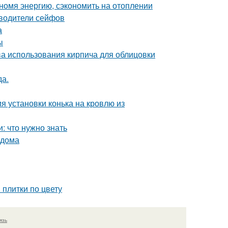
номя энергию, сэкономить на отоплении
зводители сейфов
а
ы
ва использования кирпича для облицовки
да.
я установки конька на кровлю из
 что нужно знать
 дома
 плитки по цвету
язь