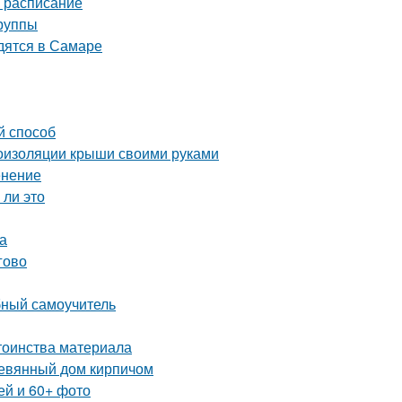
е расписание
группы
дятся в Самаре
й способ
оизоляции крыши своими руками
енение
 ли это
а
гово
бный самоучитель
тоинства материала
ревянный дом кирпичом
ей и 60+ фото