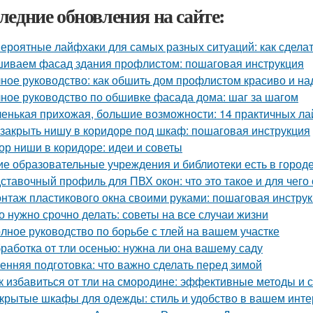
ледние обновления на сайте:
ероятные лайфхаки для самых разных ситуаций: как сдела
иваем фасад здания профлистом: пошаговая инструкция
ное руководство: как обшить дом профлистом красиво и н
ное руководство по обшивке фасада дома: шаг за шагом
енькая прихожая, большие возможности: 14 практичных л
 закрыть нишу в коридоре под шкаф: пошаговая инструкция
ор ниши в коридоре: идеи и советы
ие образовательные учреждения и библиотеки есть в город
ставочный профиль для ПВХ окон: что это такое и для чего
нтаж пластикового окна своими руками: пошаговая инстру
о нужно срочно делать: советы на все случаи жизни
лное руководство по борьбе с тлей на вашем участке
работка от тли осенью: нужна ли она вашему саду
енняя подготовка: что важно сделать перед зимой
к избавиться от тли на смородине: эффективные методы и 
крытые шкафы для одежды: стиль и удобство в вашем инт