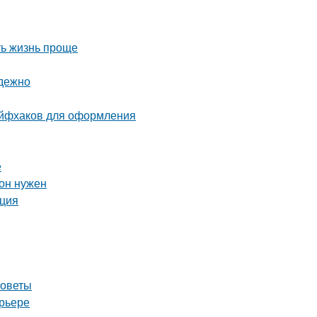
ть жизнь проще
адежно
айфхаков для оформления
е
 он нужен
кция
советы
ерьере