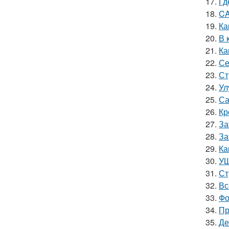
17.
Гд
18.
CA
19.
Ка
20.
В 
21.
Ка
22.
Се
23.
Ст
24.
Ул
25.
Са
26.
Кр
27.
За
28.
За
29.
Ка
30.
УШ
31.
Ст
32.
Вс
33.
Фо
34.
Пр
35.
Де