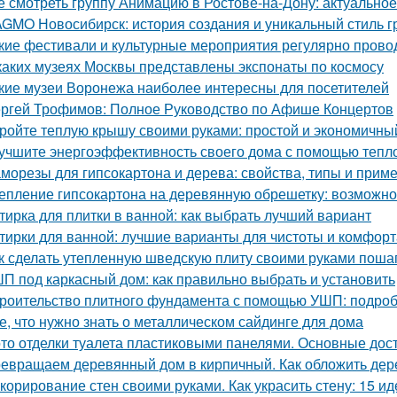
е смотреть группу Анимацию в Ростове-на-Дону: актуально
GMO Новосибирск: история создания и уникальный стиль 
кие фестивали и культурные мероприятия регулярно прово
каких музеях Москвы представлены экспонаты по космосу
кие музеи Воронежа наиболее интересны для посетителей
ргей Трофимов: Полное Руководство по Афише Концертов
ройте теплую крышу своими руками: простой и экономичны
учшите энергоэффективность своего дома с помощью тепл
морезы для гипсокартона и дерева: свойства, типы и прим
епление гипсокартона на деревянную обрешетку: возможно
тирка для плитки в ванной: как выбрать лучший вариант
тирки для ванной: лучшие варианты для чистоты и комфорт
к сделать утепленную шведскую плиту своими руками поша
П под каркасный дом: как правильно выбрать и установить
роительство плитного фундамента с помощью УШП: подро
е, что нужно знать о металлическом сайдинге для дома
то отделки туалета пластиковыми панелями. Основные дос
евращаем деревянный дом в кирпичный. Как обложить де
корирование стен своими руками. Как украсить стену: 15 ид