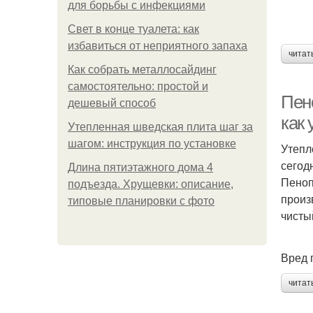
для борьбы с инфекциями
Свет в конце туалета: как
избавиться от неприятного запаха
читат
Как собрать металлосайдинг
самостоятельно: простой и
Пен
дешевый способ
как
Утепленная шведская плита шаг за
шагом: инструкция по установке
Утепл
сегод
Длина пятиэтажного дома 4
Пеноп
подъезда. Хрущевки: описание,
произ
типовые планировки с фото
чисты
Вред 
читат