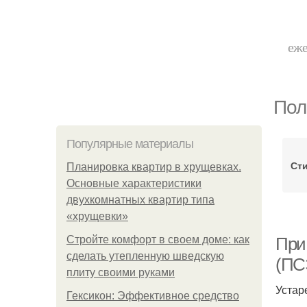
еже
Пол
Популярные материалы
Сти
Планировка квартир в хрущевках.
Основные характеристики
двухкомнатных квартир типа
«хрущевки»
Стройте комфорт в своем доме: как
При
сделать утепленную шведскую
(ПСЭ
плиту своими руками
Устар
Гексикон: Эффективное средство