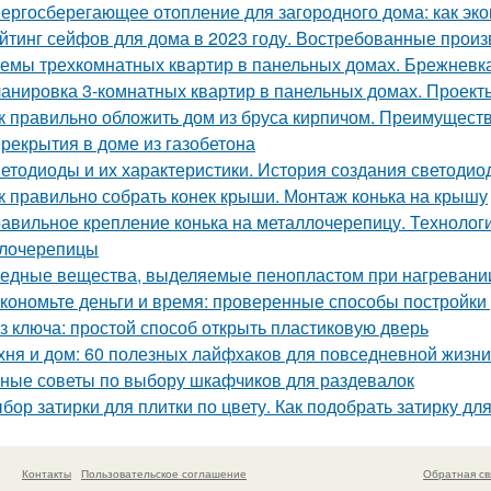
ергосберегающее отопление для загородного дома: как эко
йтинг сейфов для дома в 2023 году. Востребованные прои
емы трехкомнатных квартир в панельных домах. Брежневк
анировка 3-комнатных квартир в панельных домах. Проект
к правильно обложить дом из бруса кирпичом. Преимущест
рекрытия в доме из газобетона
етодиоды и их характеристики. История создания светодио
к правильно собрать конек крыши. Монтаж конька на крышу
авильное крепление конька на металлочерепицу. Технологи
лочерепицы
едные вещества, выделяемые пенопластом при нагревании:
кономьте деньги и время: проверенные способы постройки
з ключа: простой способ открыть пластиковую дверь
хня и дом: 60 полезных лайфхаков для повседневной жизни
ные советы по выбору шкафчиков для раздевалок
бор затирки для плитки по цвету. Как подобрать затирку для
Контакты
Пользовательское соглашение
Обратная св