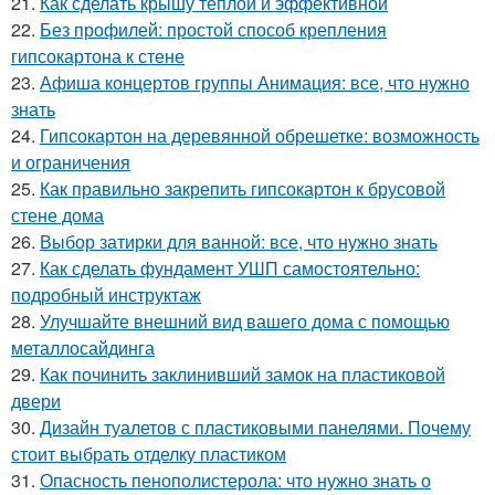
21.
Как сделать крышу теплой и эффективной
22.
Без профилей: простой способ крепления
гипсокартона к стене
23.
Афиша концертов группы Анимация: все, что нужно
знать
24.
Гипсокартон на деревянной обрешетке: возможность
и ограничения
25.
Как правильно закрепить гипсокартон к брусовой
стене дома
26.
Выбор затирки для ванной: все, что нужно знать
27.
Как сделать фундамент УШП самостоятельно:
подробный инструктаж
28.
Улучшайте внешний вид вашего дома с помощью
металлосайдинга
29.
Как починить заклинивший замок на пластиковой
двери
30.
Дизайн туалетов с пластиковыми панелями. Почему
стоит выбрать отделку пластиком
31.
Опасность пенополистерола: что нужно знать о