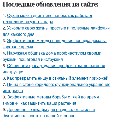
Последние обновления на сайте:
1.
Сухая мойка двигателя паром: как работает
технология «сухого» пара
2.
Ускорьте свою жизнь: простые и полезные лайфхаки
для каждого дня
3.
Эффективные методы наведения порядка дома за
короткое время
4.
Наружная обшивка дома профнастилом своими
руками: пошаговая инструкция
5.
Обшиваем фасад здания профлистом: пошаговая
инструкция
6.
Как превратить нишу в стильный элемент прихожей
7.
Ниша в стене коридора: функциональное украшение
интерьера
8.
Эффективные методы борьбы с тлей во время
зимовки: как защитить ваши растения
9.
Деревянные шкафы для раздевалок: стиль и
функциональность на вашей стороне