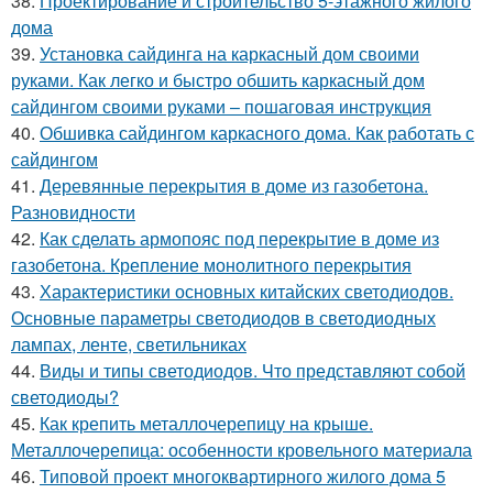
38.
Проектирование и строительство 5-этажного жилого
дома
39.
Установка сайдинга на каркасный дом своими
руками. Как легко и быстро обшить каркасный дом
сайдингом своими руками – пошаговая инструкция
40.
Обшивка сайдингом каркасного дома. Как работать с
сайдингом
41.
Деревянные перекрытия в доме из газобетона.
Разновидности
42.
Как сделать армопояс под перекрытие в доме из
газобетона. Крепление монолитного перекрытия
43.
Характеристики основных китайских светодиодов.
Основные параметры светодиодов в светодиодных
лампах, ленте, светильниках
44.
Виды и типы светодиодов. Что представляют собой
светодиоды?
45.
Как крепить металлочерепицу на крыше.
Металлочерепица: особенности кровельного материала
46.
Типовой проект многоквартирного жилого дома 5