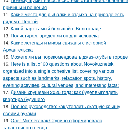
10.
Почему шумит насос в системе отопления: основные
причины и решения
11.
Какие места для рыбалки и отдыха на природе есть
рядом с Пензой
12.
Какой парк самый большой в Волгограде
13.
Полистирол: вреден ли он для человека
14.
Какие легенды и мифы связаны с историей
Архангельска
15.
Можете ли вы порекомендовать джаз-клубы в городе
16.
Here is a list of 60 questions about Novokuznetsk,
organized into a single cohesive list, covering various
aspects such as landmarks, relaxation spots, history,
evening activities, cultural venues, and interesting facts:
17.
Дизайн хрущевки 2025 года: как будет выглядеть
квартира будущего
18.
Полное руководство: как утеплить скатную крышу
своими руками
19.
Олег Митяев: как Ступино сформировало
талантливого певца