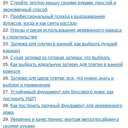
20.
Стройте теплую крышу своими руками: простой и
экономичный способ
21.
Профессиональный подход к выращиванию
флоксов: когда и как сеять рассаду
22.
Угрозы и риски использования деревянного каркаса
в строительстве
23.
Затирка для плитки в ванной: как выбрать лучший
вариант
24.
Сухая затирка vs готовая затирка: что выбрать
25.
Как выбрать идеальную затирку для плитки в ванной
комнате
26.
Затирки для швов плитки: все, что нужно знать о
выборе и применении
27.
Устойчивый фундамент для брусового дома: как
построить УШП
28.
Как построить прочный фундамент для деревянного
дома
29.
Уверенно и качественно: монтаж металлосайдинга
своими руками