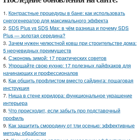
1.
Контрастные процедуры в бане: как использовать
снегогенератор для максимального эффекта
2.
SDS Plus vs SDS Max: в чём разница и почему SDS
Plus — золотая середина?
3.
Зачем нужен челюстной ковш при строительстве дома:
5 неочевидных преимуществ
4.
Сэкономь зимой: 17 практических советов
5.
Упрощайте свою кухню: 17 полезных лайфхаков для
начинающих и профессионалов
6.
Как обшить профлистом вместо сайдинга: пошаговая
инструкция
7.
Ниша в стене коридора: функциональное украшение
интерьера
8.
Что происходит, если забыть про подставочный
профиль
9.
Как защитить смородину от тли осенью: эффективные
методы обработки