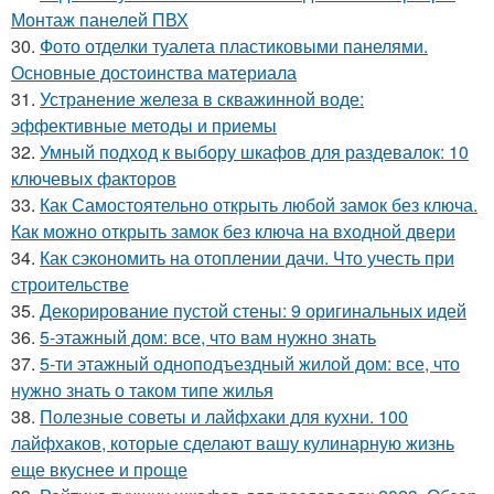
Монтаж панелей ПВХ
30.
Фото отделки туалета пластиковыми панелями.
Основные достоинства материала
31.
Устранение железа в скважинной воде:
эффективные методы и приемы
32.
Умный подход к выбору шкафов для раздевалок: 10
ключевых факторов
33.
Как Самостоятельно открыть любой замок без ключа.
Как можно открыть замок без ключа на входной двери
34.
Как сэкономить на отоплении дачи. Что учесть при
строительстве
35.
Декорирование пустой стены: 9 оригинальных идей
36.
5-этажный дом: все, что вам нужно знать
37.
5-ти этажный одноподъездный жилой дом: все, что
нужно знать о таком типе жилья
38.
Полезные советы и лайфхаки для кухни. 100
лайфхаков, которые сделают вашу кулинарную жизнь
еще вкуснее и проще