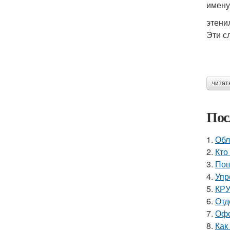
имену
этени
Эти с
читат
Пос
1.
Обл
2.
Кто
3.
Пош
4.
Упр
5.
КРУ
6.
Отд
7.
Офо
8.
Как