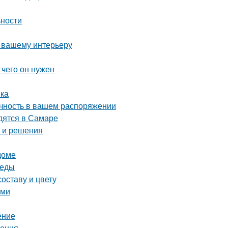
ьности
и вашему интерьеру
 чего он нужен
вка
ечность в вашем распоряжении
дятся в Самаре
ы и решения
доме
реды
оставу и цвету
ами
ение
ления