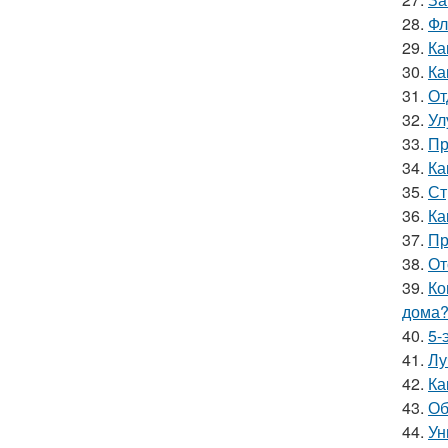
28.
Фл
29.
Ка
30.
Ка
31.
От
32.
Ул
33.
Пр
34.
Ка
35.
Ст
36.
Ка
37.
Пр
38.
От
39.
Ко
дома
40.
5-
41.
Лу
42.
Ка
43.
Об
44.
Ун