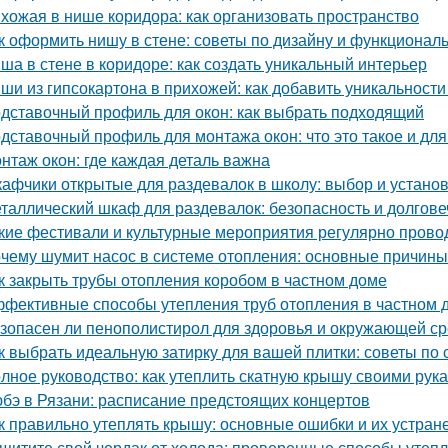
хожая в нише коридора: как организовать пространство
к оформить нишу в стене: советы по дизайну и функционал
ша в стене в коридоре: как создать уникальный интерьер
ши из гипсокартона в прихожей: как добавить уникальност
дставочный профиль для окон: как выбрать подходящий
дставочный профиль для монтажа окон: что это такое и для
нтаж окон: где каждая деталь важна
афчики открытые для раздевалок в школу: выбор и устано
таллический шкаф для раздевалок: безопасность и долгов
кие фестивали и культурные мероприятия регулярно прово
чему шумит насос в системе отопления: основные причин
к закрыть трубы отопления коробом в частном доме
фективные способы утепления труб отопления в частном 
зопасен ли пенополистирол для здоровья и окружающей с
к выбрать идеальную затирку для вашей плитки: советы по с
лное руководство: как утеплить скатную крышу своими рук
бэ в Рязани: расписание предстоящих концертов
к правильно утеплять крышу: основные ошибки и их устран
щитите свой чердак от холода: проверенные способы утеп