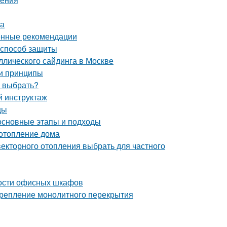
ка
енные рекомендации
 способ защиты
лического сайдинга в Москве
 и принципы
ч выбрать?
й инструктаж
цы
 основные этапы и подходы
 отопление дома
векторного отопления выбрать для частного
ости офисных шкафов
 Крепление монолитного перекрытия