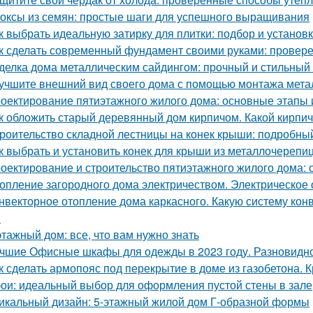
оксы из семян: простые шаги для успешного выращивания
к выбрать идеальную затирку для плитки: подбор и установ
к сделать современный фундамент своими руками: провер
делка дома металлическим сайдингом: прочный и стильный
учшите внешний вид своего дома с помощью монтажа метал
оектирование пятиэтажного жилого дома: основные этапы
к обложить старый деревянный дом кирпичом. Какой кирпи
роительство складной лестницы на конек крыши: подробны
к выбрать и установить конек для крыши из металлочерепи
оектирование и строительство пятиэтажного жилого дома:
опление загородного дома электричеством. Электрическое
нвекторное отопление дома каркасного. Какую систему кон
?
этажный дом: все, что вам нужно знать
чшие Офисные шкафы для одежды в 2023 году. Разновидн
к сделать армопояс под перекрытие в доме из газобетона.
ои: идеальный выбор для оформления пустой стены в зале
икальный дизайн: 5-этажный жилой дом Г-образной формы