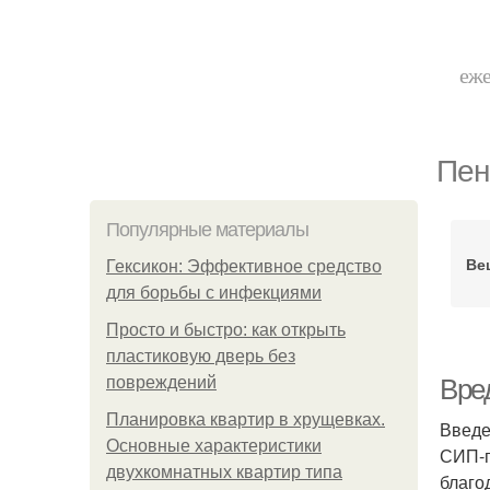
еже
Пен
Популярные материалы
Ве
Гексикон: Эффективное средство
для борьбы с инфекциями
Просто и быстро: как открыть
пластиковую дверь без
повреждений
Вре
Планировка квартир в хрущевках.
Введ
Основные характеристики
СИП-п
двухкомнатных квартир типа
благо