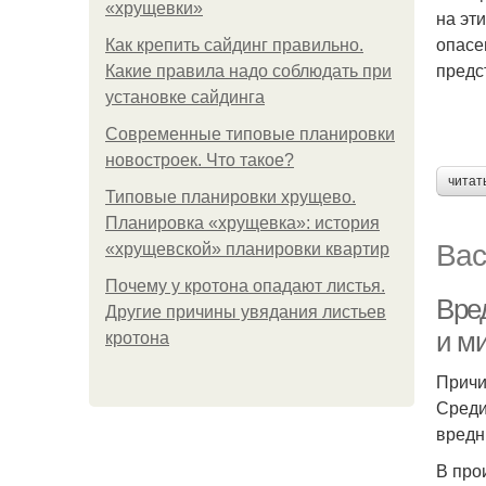
«хрущевки»
на эт
опасе
Как крепить сайдинг правильно.
предс
Какие правила надо соблюдать при
установке сайдинга
Современные типовые планировки
новостроек. Что такое?
читат
Типовые планировки хрущево.
Планировка «хрущевка»: история
Вас
«хрущевской» планировки квартир
Почему у кротона опадают листья.
Вре
Другие причины увядания листьев
и м
кротона
Причи
Среди
вредн
В про