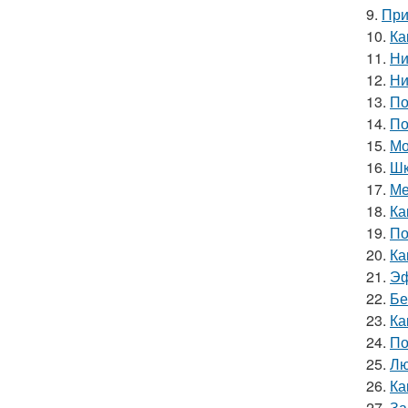
9.
При
10.
Ка
11.
Ни
12.
Ни
13.
По
14.
По
15.
Мо
16.
Шк
17.
Ме
18.
Ка
19.
По
20.
Ка
21.
Эф
22.
Бе
23.
Ка
24.
По
25.
Лю
26.
Ка
27.
За