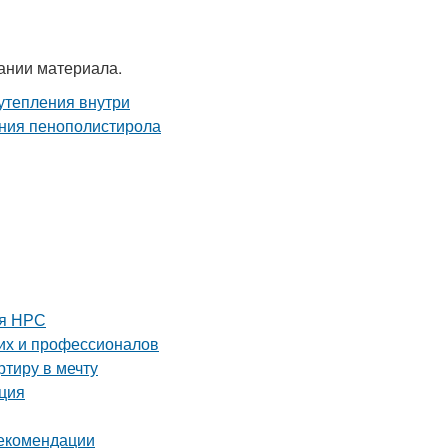
ании материала.
ля НРС
их и профессионалов
тиру в мечту
кция
рекомендации