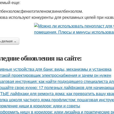
емый еще:
лбензолом;фенилэтиленом;винилбензолом.
лова используют конкуренты для рекламных целей при назв
ь дальше →
ледние обновления на сайте:
ивные устройства для бани: виды, механизмы и установка
 такой проектировщик электроснабжения и зачем он нужен
аговая инструкция: как найти подходящего специалиста д
ощайте свою кухню: 17 полезных лайфхаков для начинающ
ТЫЕ лайфхаки для ремонта дома: как превратить вашу квар
елка цоколя частного дома профлистом: пошаговая инстру
рмление ниши в коридоре: идеи и советы
 оформить нишу в коридоре: идеи дизайна и практические 