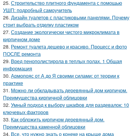
25.
Строительство плитного фундамента с помощью
УШП: подробный самоучитель
26.
Дизайн туалетов с пластиковыми панелями. Почему
стоит выбрать отделку пластиком
27.
Создание экологически чистого микроклимата в
кирпичном доме
28.
Ремонт туалета дешево и красиво. Процесс и фото
ПОСЛЕ ремонта
29.
Вред пенополистирола в теплых полах. 1 Общая
информация
30.
Армопояс от А до Я своими силами: от теории к
практике
31.
Можно ли обкладывать деревянный дом кирпичом.
Преимущества кирпичной облицовки
32.
Умный подход к выбору шкафов для раздевалок: 10
ключевых факторов
33.
Как обложить кирпичом деревянный дом.
Преимущества каменной облицовки
34.
Все, что нужно знать о конеке на крыше дома