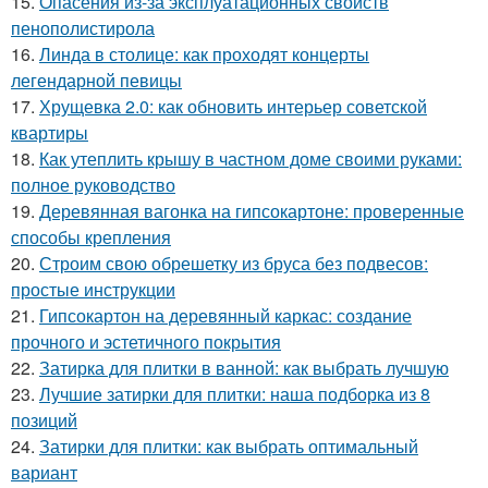
15.
Опасения из-за эксплуатационных свойств
пенополистирола
16.
Линда в столице: как проходят концерты
легендарной певицы
17.
Хрущевка 2.0: как обновить интерьер советской
квартиры
18.
Как утеплить крышу в частном доме своими руками:
полное руководство
19.
Деревянная вагонка на гипсокартоне: проверенные
способы крепления
20.
Строим свою обрешетку из бруса без подвесов:
простые инструкции
21.
Гипсокартон на деревянный каркас: создание
прочного и эстетичного покрытия
22.
Затирка для плитки в ванной: как выбрать лучшую
23.
Лучшие затирки для плитки: наша подборка из 8
позиций
24.
Затирки для плитки: как выбрать оптимальный
вариант