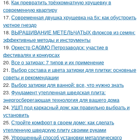
16.
Как превратить трёхкомнатную хрущевку в
современную квартиру
17.
Современная двушка хрущевка на 5х: как обустроить
уютное гнездо
18.
ВЫРАЩИВАНИЕ МЕТЕЛЬЧАТЫХ флоксов из семян:
эффективные методы и инструменты
19.
Оркестр CAGMO Петрозаводск: участие в
фестивалях и конкурсах
20.
Все о затирах: 7 типов и их применение
21.
Выбор состава и цвета затирки для плитки: основные
советы и рекомендации
22.
Выбор затирки для ванной: все, что нужно знать
23.
Фундамент утепленная шведская плита:
энергосберегающая технология для вашего дома
24.
УШП под каркасный дом: как правильно выбрать и
установить
25.
Стройте комфорт в своем доме: как сделать
утепленную шведскую плиту своими руками
26.
Упрощенный способ установки металлического