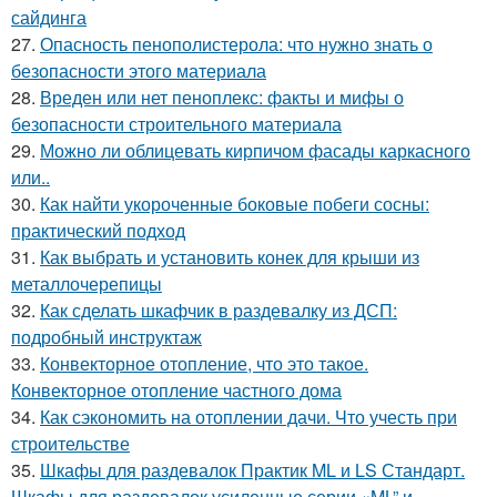
сайдинга
27.
Опасность пенополистерола: что нужно знать о
безопасности этого материала
28.
Вреден или нет пеноплекс: факты и мифы о
безопасности строительного материала
29.
Можно ли облицевать кирпичом фасады каркасного
или..
30.
Как найти укороченные боковые побеги сосны:
практический подход
31.
Как выбрать и установить конек для крыши из
металлочерепицы
32.
Как сделать шкафчик в раздевалку из ДСП:
подробный инструктаж
33.
Конвекторное отопление, что это такое.
Конвекторное отопление частного дома
34.
Как сэкономить на отоплении дачи. Что учесть при
строительстве
35.
Шкафы для раздевалок Практик ML и LS Стандарт.
Шкафы для раздевалок усиленные серии «ML” и