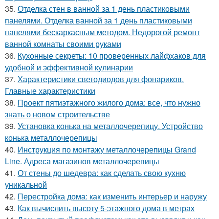
35.
Отделка стен в ванной за 1 день пластиковыми
панелями. Отделка ванной за 1 день пластиковыми
панелями бескаркасным методом. Недорогой ремонт
ванной комнаты своими руками
36.
Кухонные секреты: 10 проверенных лайфхаков для
удобной и эффективной кулинарии
37.
Характеристики светодиодов для фонариков.
Главные характеристики
38.
Проект пятиэтажного жилого дома: все, что нужно
знать о новом строительстве
39.
Установка конька на металлочерепицу. Устройство
конька металлочерепицы
40.
Инструкция по монтажу металлочерепицы Grand
Line. Адреса магазинов металлочерепицы
41.
От стены до шедевра: как сделать свою кухню
уникальной
42.
Перестройка дома: как изменить интерьер и наружу
43.
Как вычислить высоту 5-этажного дома в метрах