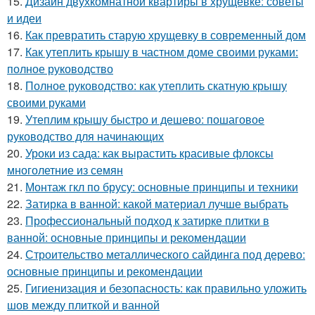
15.
Дизайн двухкомнатной квартиры в хрущевке: советы
и идеи
16.
Как превратить старую хрущевку в современный дом
17.
Как утеплить крышу в частном доме своими руками:
полное руководство
18.
Полное руководство: как утеплить скатную крышу
своими руками
19.
Утеплим крышу быстро и дешево: пошаговое
руководство для начинающих
20.
Уроки из сада: как вырастить красивые флоксы
многолетние из семян
21.
Монтаж гкл по брусу: основные принципы и техники
22.
Затирка в ванной: какой материал лучше выбрать
23.
Профессиональный подход к затирке плитки в
ванной: основные принципы и рекомендации
24.
Строительство металлического сайдинга под дерево:
основные принципы и рекомендации
25.
Гигиенизация и безопасность: как правильно уложить
шов между плиткой и ванной