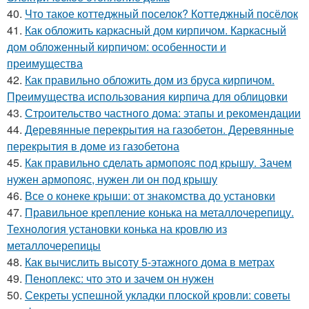
40.
Что такое коттеджный поселок? Коттеджный посёлок
41.
Как обложить каркасный дом кирпичом. Каркасный
дом обложенный кирпичом: особенности и
преимущества
42.
Как правильно обложить дом из бруса кирпичом.
Преимущества использования кирпича для облицовки
43.
Строительство частного дома: этапы и рекомендации
44.
Деревянные перекрытия на газобетон. Деревянные
перекрытия в доме из газобетона
45.
Как правильно сделать армопояс под крышу. Зачем
нужен армопояс, нужен ли он под крышу
46.
Все о конеке крыши: от знакомства до установки
47.
Правильное крепление конька на металлочерепицу.
Технология установки конька на кровлю из
металлочерепицы
48.
Как вычислить высоту 5-этажного дома в метрах
49.
Пеноплекс: что это и зачем он нужен
50.
Секреты успешной укладки плоской кровли: советы