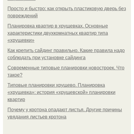
Просто и быстро: как открыть пластиковую дверь без
повреждений
Планировка квартир в хрущевках. Основные
характеристики двухкомнатных квартир типа
«хрущевки»
Как крепить сайдинг правильно. Какие правила надо
соблюдать при установке сайдинга
Современные типовые планировки новостроек. Что
такое?
Типовые планировки хрущево. Планировка
«хрущевка»: история «хрущевской» планировки
квартир
Почему у кротона опадают листья. Другие причины
увядания листьев кротона