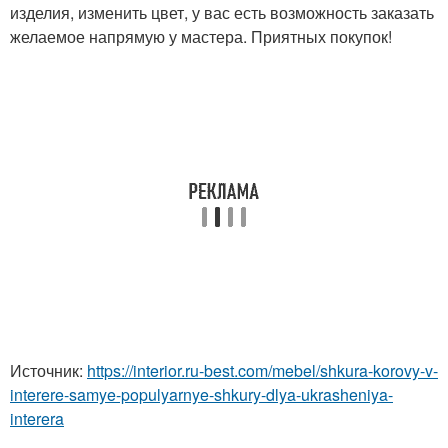
изделия, изменить цвет, у вас есть возможность заказать
желаемое напрямую у мастера. Приятных покупок!
Источник:
https://interior.ru-best.com/mebel/shkura-korovy-v-
interere-samye-populyarnye-shkury-dlya-ukrasheniya-
interera