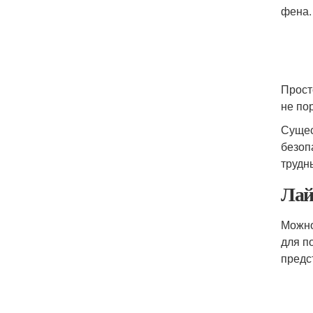
фена.
Прост
не по
Сущес
безоп
трудн
Лай
Можно
для п
предс