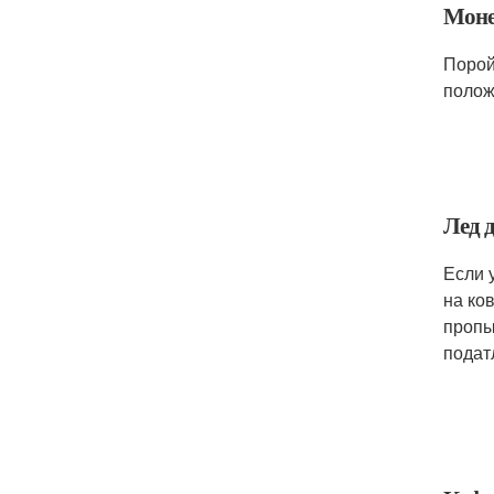
Моне
Порой
полож
Лед 
Если 
на ко
пропы
подат