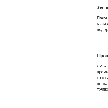
Увел
Полуп
мячи 
под к
Пров
Любые
промы
краск
пятна
тряпк