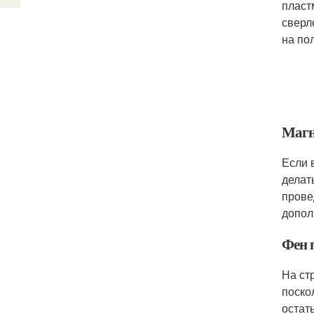
пласт
сверл
на по
Магни
Если 
делат
прове
допол
Фен 
На ст
поско
остат