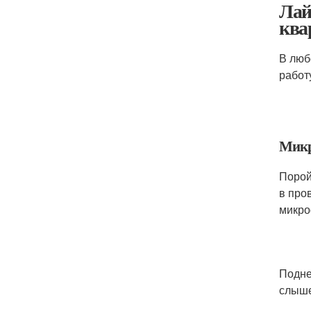
Лай
ква
В люб
работ
Микр
Порой
в про
микро
Подне
слыше