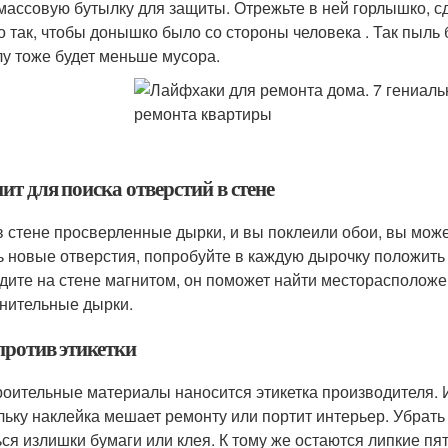
массовую бутылку для защиты. Отрежьте в ней горлышко, с
о так, чтобы донышко было со стороны человека . Так пыль б
лу тоже будет меньше мусора.
т для поиска отверстий в стене
в стене просверленные дырки, и вы поклеили обои, вы мож
ь новые отверстия, попробуйте в каждую дырочку положить
дите на стене магнитом, он поможет найти месторасположен
нительные дырки.
против этикетки
роительные материалы наносится этикетка производителя. И
льку наклейка мешает ремонту или портит интерьер. Убрать 
ься излишки бумаги или клея. К тому же остаются липкие пя