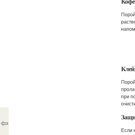
Кофе
Порой
раств
напом
Клей
Порой
прола
при п
очисти
Защи
⇦
Если 