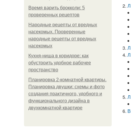
Л
Время варить брокколи: 5
проверенных рецептов
Народные рецепты от вредных
насекомых. Проверенные
народные рецепты от вредных
насекомых
Л
Л
Кухня-ниша в коридоре: как
обустроить удобное рабочее
пространство
Планировка 2-комнатной квартиры.
Планировка двушки: схемы и фото
создания практичного, удобного и
Л
функционального дизайна в
двухкомнатной квартире
В