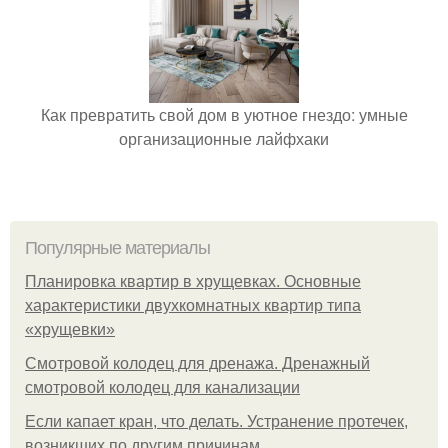
Как превратить свой дом в уютное гнездо: умные
организационные лайфхаки
Популярные материалы
Планировка квартир в хрущевках. Основные
характеристики двухкомнатных квартир типа
«хрущевки»
Смотровой колодец для дренажа. Дренажный
смотровой колодец для канализации
Если капает кран, что делать. Устранение протечек,
возникших по другим причинам