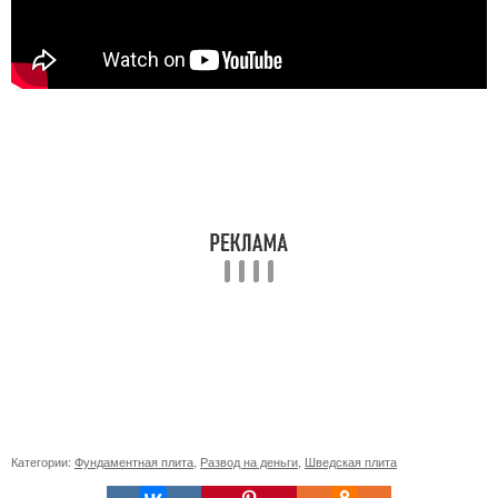
Категории:
Фундаментная плита
,
Развод на деньги
,
Шведская плита