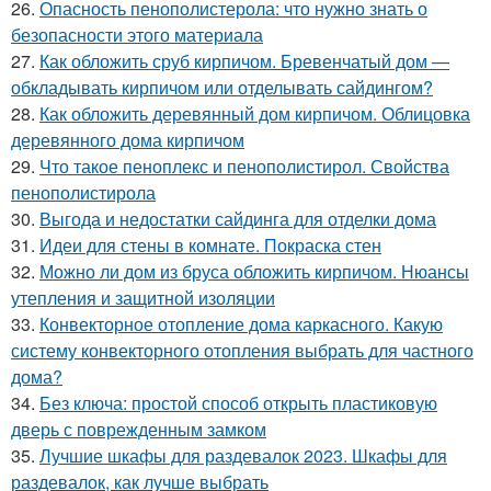
26.
Опасность пенополистерола: что нужно знать о
безопасности этого материала
27.
Как обложить сруб кирпичом. Бревенчатый дом —
обкладывать кирпичом или отделывать сайдингом?
28.
Как обложить деревянный дом кирпичом. Облицовка
деревянного дома кирпичом
29.
Что такое пеноплекс и пенополистирол. Свойства
пенополистирола
30.
Выгода и недостатки сайдинга для отделки дома
31.
Идеи для стены в комнате. Покраска стен
32.
Можно ли дом из бруса обложить кирпичом. Нюансы
утепления и защитной изоляции
33.
Конвекторное отопление дома каркасного. Какую
систему конвекторного отопления выбрать для частного
дома?
34.
Без ключа: простой способ открыть пластиковую
дверь с поврежденным замком
35.
Лучшие шкафы для раздевалок 2023. Шкафы для
раздевалок, как лучше выбрать