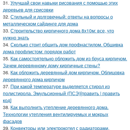
31.
Улучшай свои навыки рисования с помощью этих
деревьев для срисовки
32.
Стильный и долговечный: ответы на вопросы о
металлическом сайдинге для дома
33.
Строительство кирпичного дома 8х10м: все, что
нужно знать
34.
Сколько стоит обшить дом профнастилом. Обшивка
дома профлистом: порядок работ
35.
Как самостоятельно обложить дом из бруса кирпичом.
Зачем деревянному дому кирпичные стены?
36.
Как обложить деревянный дом кирпичом. Облицовка
деревянного дома кирпичом
37.
При какой температуре выделяется стирол из
полистирола. Эмульсионный (ПСЭ)[править | править
код]
38.
Как выполнить утепление деревянного дома.
Технологии утепления вентилируемых и мокрых
фасадов
39.
Конвекторы или электрокотел с радиаторами.