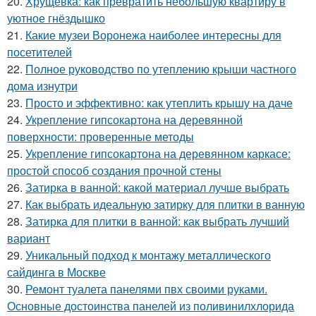
20.
Хрущёвка: как превратить небольшую квартиру в
уютное гнёздышко
21.
Какие музеи Воронежа наиболее интересны для
посетителей
22.
Полное руководство по утеплению крыши частного
дома изнутри
23.
Просто и эффективно: как утеплить крышу на даче
24.
Укрепление гипсокартона на деревянной
поверхности: проверенные методы
25.
Укрепление гипсокартона на деревянном каркасе:
простой способ создания прочной стены
26.
Затирка в ванной: какой материал лучше выбрать
27.
Как выбрать идеальную затирку для плитки в ванную
28.
Затирка для плитки в ванной: как выбрать лучший
вариант
29.
Уникальный подход к монтажу металлического
сайдинга в Москве
30.
Ремонт туалета панелями пвх своими руками.
Основные достоинства панелей из поливинилхлорида