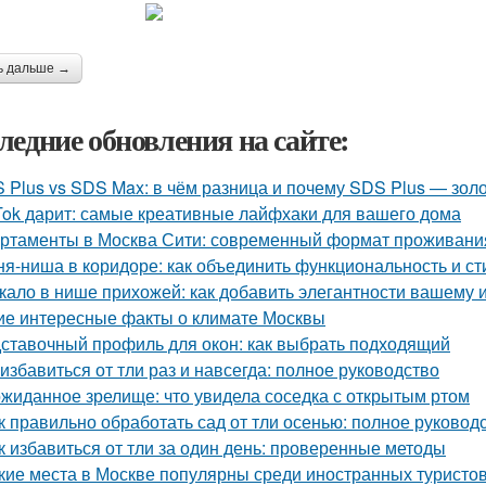
ь дальше →
ледние обновления на сайте:
 Plus vs SDS Max: в чём разница и почему SDS Plus — зол
Tok дарит: самые креативные лайфхаки для вашего дома
ртаменты в Москва Сити: современный формат проживания
ня-ниша в коридоре: как объединить функциональность и ст
кало в нише прихожей: как добавить элегантности вашему 
ие интересные факты о климате Москвы
ставочный профиль для окон: как выбрать подходящий
 избавиться от тли раз и навсегда: полное руководство
жиданное зрелище: что увидела соседка с открытым ртом
к правильно обработать сад от тли осенью: полное руковод
к избавиться от тли за один день: проверенные методы
кие места в Москве популярны среди иностранных туристо