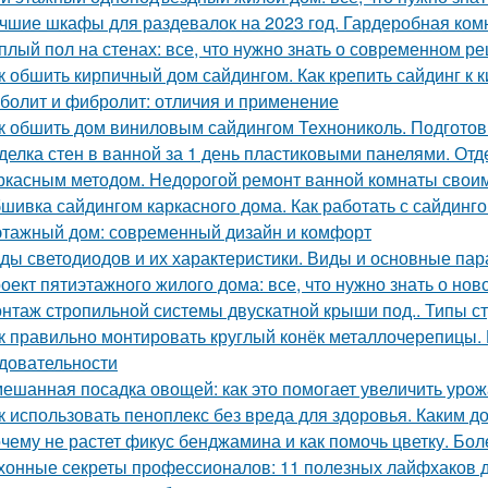
чшие шкафы для раздевалок на 2023 год. Гардеробная ком
плый пол на стенах: все, что нужно знать о современном р
к обшить кирпичный дом сайдингом. Как крепить сайдинг к 
болит и фибролит: отличия и применение
к обшить дом виниловым сайдингом Технониколь. Подготов
делка стен в ванной за 1 день пластиковыми панелями. От
ркасным методом. Недорогой ремонт ванной комнаты свои
шивка сайдингом каркасного дома. Как работать с сайдинг
этажный дом: современный дизайн и комфорт
ды светодиодов и их характеристики. Виды и основные па
оект пятиэтажного жилого дома: все, что нужно знать о нов
нтаж стропильной системы двускатной крыши под.. Типы с
к правильно монтировать круглый конёк металлочерепицы. 
довательности
ешанная посадка овощей: как это помогает увеличить уро
к использовать пеноплекс без вреда для здоровья. Каким д
чему не растет фикус бенджамина и как помочь цветку. Бол
хонные секреты профессионалов: 11 полезных лайфхаков 