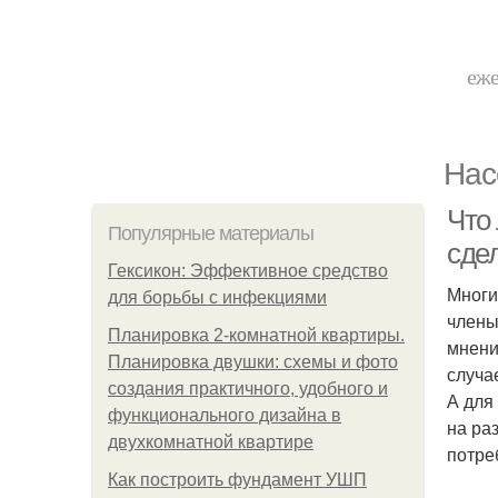
еже
Нас
Что
Популярные материалы
сде
Гексикон: Эффективное средство
Многи
для борьбы с инфекциями
члены
Планировка 2-комнатной квартиры.
мнени
Планировка двушки: схемы и фото
случа
создания практичного, удобного и
А для
функционального дизайна в
на ра
двухкомнатной квартире
потре
Как построить фундамент УШП