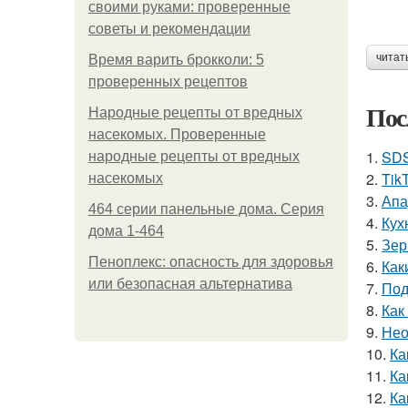
своими руками: проверенные
советы и рекомендации
читат
Время варить брокколи: 5
проверенных рецептов
Пос
Народные рецепты от вредных
насекомых. Проверенные
1.
SDS
народные рецепты от вредных
2.
Tik
насекомых
3.
Апа
464 серии панельные дома. Серия
4.
Кух
дома 1-464
5.
Зер
Пеноплекс: опасность для здоровья
6.
Как
или безопасная альтернатива
7.
Под
8.
Как
9.
Нео
10.
Ка
11.
Ка
12.
Ка