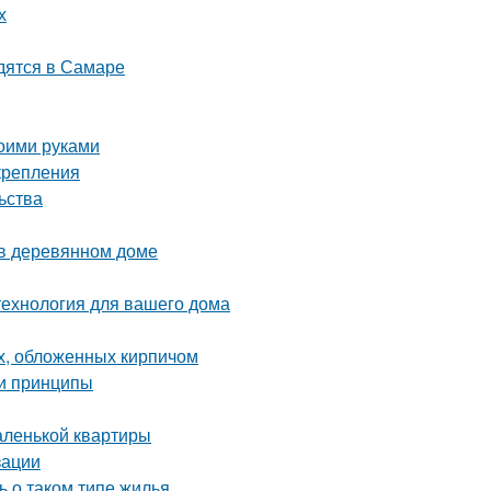
х
дятся в Самаре
воими руками
крепления
ьства
 в деревянном доме
технология для вашего дома
х, обложенных кирпичом
 и принципы
аленькой квартиры
зации
ь о таком типе жилья