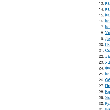
13.
Ка
14.
Ка
15.
Ка
16.
Ка
17.
Ка
18.
Ут
19.
Де
20.
ГК
21.
Со
22.
За
23.
УШ
24.
Фу
25.
Ка
26.
Об
27.
Пр
28.
Вр
29.
Ую
30.
Ку
31.
5-