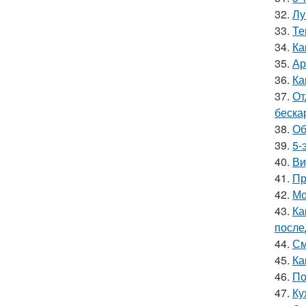
32.
Лу
33.
Те
34.
Ка
35.
Ар
36.
Ка
37.
От
беска
38.
Об
39.
5-
40.
Ви
41.
Пр
42.
Мо
43.
Ка
после
44.
См
45.
Ка
46.
По
47.
Ку