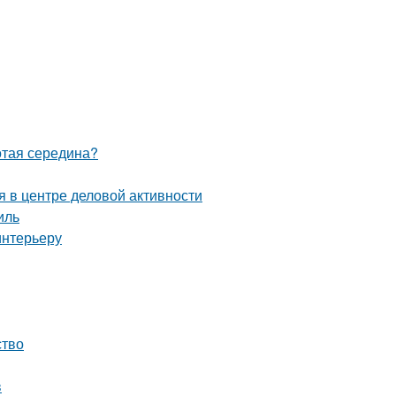
отая середина?
 в центре деловой активности
иль
интерьеру
ство
в