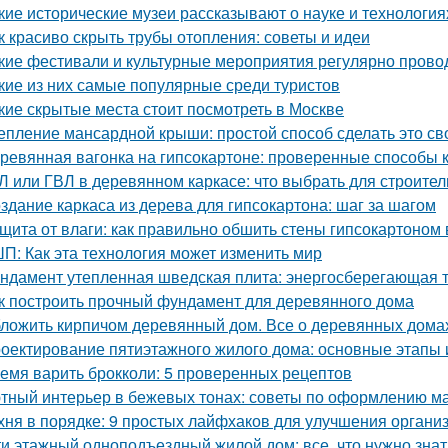
кие исторические музеи рассказывают о науке и технология
к красиво скрыть трубы отопления: советы и идеи
кие фестивали и культурные мероприятия регулярно прово
кие из них самые популярные среди туристов
кие скрытые места стоит посмотреть в Москве
епление мансардной крыши: простой способ сделать это с
ревянная вагонка на гипсокартоне: проверенные способы 
Л или ГВЛ в деревянном каркасе: что выбрать для строител
здание каркаса из дерева для гипсокартона: шаг за шагом
щита от влаги: как правильно обшить стены гипсокартоном
П: Как эта технология может изменить мир
ндамент утепленная шведская плита: энергосберегающая 
к построить прочный фундамент для деревянного дома
ложить кирпичом деревянный дом. Все о деревянных дома
оектирование пятиэтажного жилого дома: основные этапы
емя варить брокколи: 5 проверенных рецептов
тный интерьер в бежевых тонах: советы по оформлению м
хня в порядке: 9 простых лайфхаков для улучшения органи
ти этажный одноподъездный жилой дом: все, что нужно знат