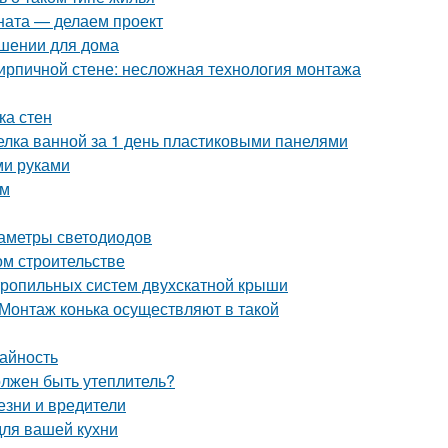
ната — делаем проект
ешении для дома
кирпичной стене: несложная технология монтажа
ка стен
делка ванной за 1 день пластиковыми панелями
ми руками
ом
раметры светодиодов
ом строительстве
тропильных систем двухскатной крыши
Монтаж конька осуществляют в такой
жайность
олжен быть утеплитель?
езни и вредители
для вашей кухни