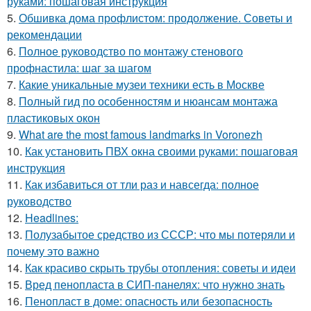
руками: пошаговая инструкция
5.
Обшивка дома профлистом: продолжение. Советы и
рекомендации
6.
Полное руководство по монтажу стенового
профнастила: шаг за шагом
7.
Какие уникальные музеи техники есть в Москве
8.
Полный гид по особенностям и нюансам монтажа
пластиковых окон
9.
What are the most famous landmarks in Voronezh
10.
Как установить ПВХ окна своими руками: пошаговая
инструкция
11.
Как избавиться от тли раз и навсегда: полное
руководство
12.
Headlines:
13.
Полузабытое средство из СССР: что мы потеряли и
почему это важно
14.
Как красиво скрыть трубы отопления: советы и идеи
15.
Вред пенопласта в СИП-панелях: что нужно знать
16.
Пенопласт в доме: опасность или безопасность