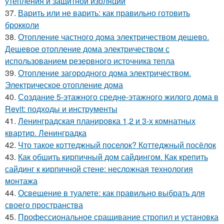
утепления и защитной изоляции
37.
Варить или не варить: как правильно готовить
брокколи
38.
Отопление частного дома электричеством дешево.
Дешевое отопление дома электричеством с
использованием резервного источника тепла
39.
Отопление загородного дома электричеством.
Электрическое отопление дома
40.
Создание 5-этажного средне-этажного жилого дома в
Revit: подходы и инструменты
41.
Ленинградская планировка 1,2 и 3-х комнатных
квартир. Ленинградка
42.
Что такое коттеджный поселок? Коттеджный посёлок
43.
Как обшить кирпичный дом сайдингом. Как крепить
сайдинг к кирпичной стене: несложная технология
монтажа
44.
Освещение в туалете: как правильно выбрать для
своего пространства
45.
Профессиональное сращивание стропил и установка