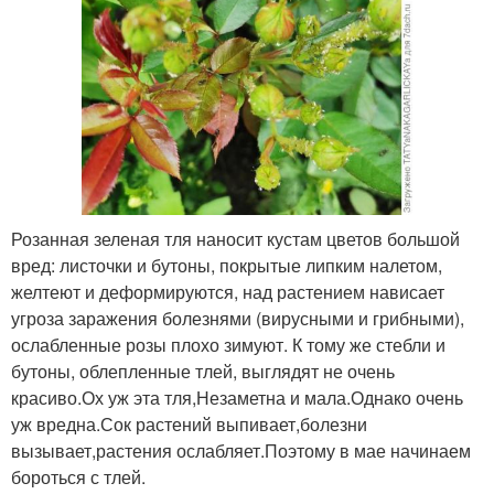
Розанная зеленая тля наносит кустам цветов большой
вред: листочки и бутоны, покрытые липким налетом,
желтеют и деформируются, над растением нависает
угроза заражения болезнями (вирусными и грибными),
ослабленные розы плохо зимуют. К тому же стебли и
бутоны, облепленные тлей, выглядят не очень
красиво.Ох уж эта тля,Незаметна и мала.Однако очень
уж вредна.Сок растений выпивает,болезни
вызывает,растения ослабляет.Поэтому в мае начинаем
бороться с тлей.