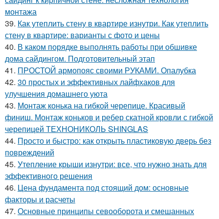
монтажа
39.
Как утеплить стену в квартире изнутри. Как утеплить
стену в квартире: варианты с фото и цены
40.
В каком порядке выполнять работы при обшивке
дома сайдингом. Подготовительный этап
41.
ПРОСТОЙ армопояс своими РУКАМИ. Опалубка
42.
30 простых и эффективных лайфхаков для
улучшения домашнего уюта
43.
Монтаж конька на гибкой черепице. Красивый
финиш. Монтаж коньков и ребер скатной кровли с гибкой
черепицей ТЕХНОНИКОЛЬ SHINGLAS
44.
Просто и быстро: как открыть пластиковую дверь без
повреждений
45.
Утепление крыши изнутри: все, что нужно знать для
эффективного решения
46.
Цена фундамента под стоящий дом: основные
факторы и расчеты
47.
Основные принципы севооборота и смешанных