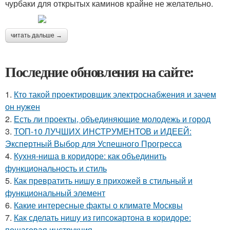
чурбаки для открытых каминов крайне не желательно.
читать дальше →
Последние обновления на сайте:
1.
Кто такой проектировщик электроснабжения и зачем
он нужен
2.
Есть ли проекты, объединяющие молодежь и город
3.
ТОП-10 ЛУЧШИХ ИНСТРУМЕНТОВ и ИДЕЕЙ:
Экспертный Выбор для Успешного Прогресса
4.
Кухня-ниша в коридоре: как объединить
функциональность и стиль
5.
Как превратить нишу в прихожей в стильный и
функциональный элемент
6.
Какие интересные факты о климате Москвы
7.
Как сделать нишу из гипсокартона в коридоре:
пошаговая инструкция