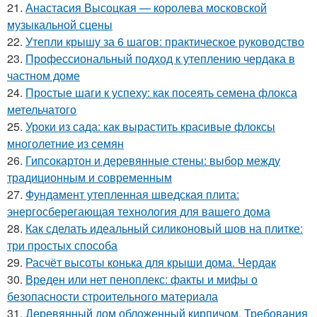
21.
Анастасия Высоцкая — королева московской
музыкальной сцены
22.
Утепли крышу за 6 шагов: практическое руководство
23.
Профессиональный подход к утеплению чердака в
частном доме
24.
Простые шаги к успеху: как посеять семена флокса
метельчатого
25.
Уроки из сада: как вырастить красивые флоксы
многолетние из семян
26.
Гипсокартон и деревянные стены: выбор между
традиционным и современным
27.
Фундамент утепленная шведская плита:
энергосберегающая технология для вашего дома
28.
Как сделать идеальный силиконовый шов на плитке:
три простых способа
29.
Расчёт высоты конька для крыши дома. Чердак
30.
Вреден или нет пеноплекс: факты и мифы о
безопасности строительного материала
31.
Деревянный дом обложенный кирпичом. Требования