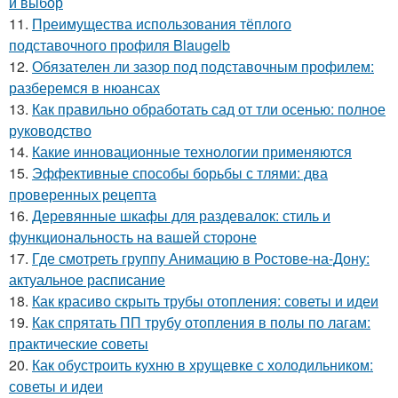
и выбор
11.
Преимущества использования тёплого
подставочного профиля Blaugelb
12.
Обязателен ли зазор под подставочным профилем:
разберемся в нюансах
13.
Как правильно обработать сад от тли осенью: полное
руководство
14.
Какие инновационные технологии применяются
15.
Эффективные способы борьбы с тлями: два
проверенных рецепта
16.
Деревянные шкафы для раздевалок: стиль и
функциональность на вашей стороне
17.
Где смотреть группу Анимацию в Ростове-на-Дону:
актуальное расписание
18.
Как красиво скрыть трубы отопления: советы и идеи
19.
Как спрятать ПП трубу отопления в полы по лагам:
практические советы
20.
Как обустроить кухню в хрущевке с холодильником:
советы и идеи