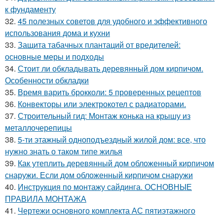
к фундаменту
32.
45 полезных советов для удобного и эффективного
использования дома и кухни
33.
Защита табачных плантаций от вредителей:
основные меры и подходы
34.
Стоит ли обкладывать деревянный дом кирпичом.
Особенности обкладки
35.
Время варить брокколи: 5 проверенных рецептов
36.
Конвекторы или электрокотел с радиаторами.
37.
Строительный гид: Монтаж конька на крышу из
металлочерепицы
38.
5-ти этажный одноподъездный жилой дом: все, что
нужно знать о таком типе жилья
39.
Как утеплить деревянный дом обложенный кирпичом
снаружи. Если дом обложенный кирпичом снаружи
40.
Инструкция по монтажу сайдинга. ОСНОВНЫЕ
ПРАВИЛА МОНТАЖА
41.
Чертежи основного комплекта АС пятиэтажного