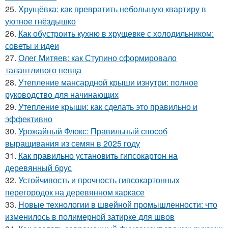
25.
Хрущёвка: как превратить небольшую квартиру в
уютное гнёздышко
26.
Как обустроить кухню в хрущевке с холодильником:
советы и идеи
27.
Олег Митяев: как Ступино сформировало
талантливого певца
28.
Утепление мансардной крыши изнутри: полное
руководство для начинающих
29.
Утепление крыши: как сделать это правильно и
эффективно
30.
Урожайный Флокс: Правильный способ
выращивания из семян в 2025 году
31.
Как правильно установить гипсокартон на
деревянный брус
32.
Устойчивость и прочность гипсокартонных
перегородок на деревянном каркасе
33.
Новые технологии в швейной промышленности: что
изменилось в полимерной затирке для швов