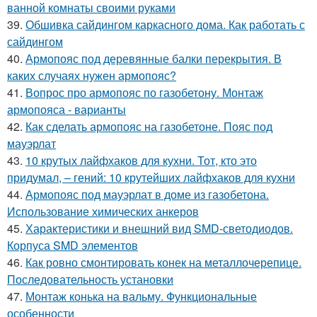
ванной комнаты своими руками
39.
Обшивка сайдингом каркасного дома. Как работать с
сайдингом
40.
Армопояс под деревянные балки перекрытия. В
каких случаях нужен армопояс?
41.
Вопрос про армопояс по газобетону. Монтаж
армопояса - варианты
42.
Как сделать армопояс на газобетоне. Пояс под
мауэрлат
43.
10 крутых лайфхаков для кухни. Тот, кто это
придумал, – гений: 10 крутейших лайфхаков для кухни
44.
Армопояс под мауэрлат в доме из газобетона.
Использование химических анкеров
45.
Характеристики и внешний вид SMD-светодиодов.
Корпуса SMD элементов
46.
Как ровно смонтировать конек на металлочерепице.
Последовательность установки
47.
Монтаж конька на вальму. Функциональные
особенности