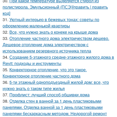
30.
При какой температуре выделяется стирол из
полистирола. Эмульсионный (ПСЭ)[править | править
код]
31.
Уютный интерьер в бежевых тонах: советы по
оформлению маленькой квартиры
32.
Все, что нужно знать о конеке на крыше дома
33.
Отопление частного дома электричеством дешево.
Дешевое отопление дома электричеством с
использованием резервного источника тепла
34.
Создание 5-этажного средне-этажного жилого дома в
Revit: подходы и инструменты
35.
Конвекторное отопление, что это такое.
Конвекторное отопление частного дома
36.
5-ти этажный одноподъездный жилой дом: все, что
нужно знать о таком типе жилья
37.
Профлист: лучший способ обшивки дома
38.
Отделка стен в ванной за 1 день пластиковыми
панелями. Отделка ванной за 1 день пластиковыми
панелями бескаркасным методом. Недорогой ремонт