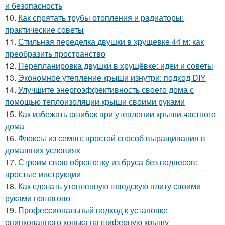
и безопасность
10.
Как спрятать трубы отопления и радиаторы:
практические советы
11.
Стильная переделка двушки в хрущевке 44 м: как
преобразить пространство
12.
Перепланировка двушки в хрущёвке: идеи и советы
13.
Экономное утепление крыши изнутри: подход DIY
14.
Улучшите энергоэффективность своего дома с
помощью теплоизоляции крыши своими руками
15.
Как избежать ошибок при утеплении крыши частного
дома
16.
Флоксы из семян: простой способ выращивания в
домашних условиях
17.
Строим свою обрешетку из бруса без подвесов:
простые инструкции
18.
Как сделать утепленную шведскую плиту своими
руками пошагово
19.
Профессиональный подход к установке
оцинкованного конька на шиферную крышу