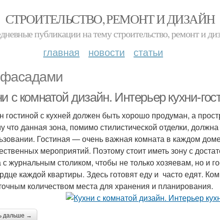
СТРОИТЕЛЬСТВО, РЕМОНТ И ДИЗАЙН
дневные публикации на тему строительство, ремонт и ди
главная
новости
статьи
 фасадами
и с комнатой дизайн. Интерьер кухни-гос
н гостиной с кухней должен быть хорошо продуман, а прос
у что данная зона, помимо стилистической отделки, должна
ьзовании. Гостиная — очень важная комната в каждом доме
ественных мероприятий. Поэтому стоит иметь зону с доста
а с журнальным столиком, чтобы не только хозяевам, но и 
ердце каждой квартиры. Здесь готовят еду и часто едят. К
точным количеством места для хранения и планирования.
ь дальше →