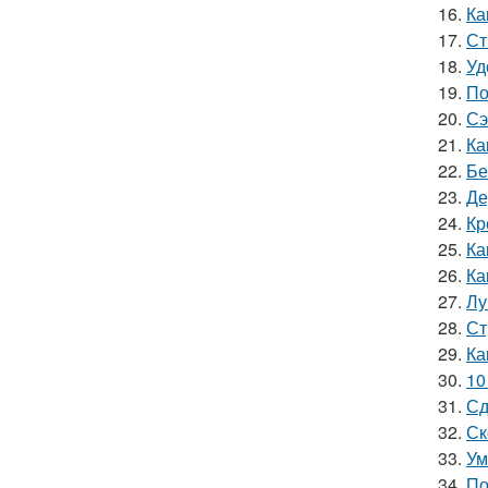
16.
Ка
17.
Ст
18.
Уд
19.
По
20.
Сэ
21.
Ка
22.
Бе
23.
Де
24.
Кр
25.
Ка
26.
Ка
27.
Лу
28.
Ст
29.
Ка
30.
10
31.
Сд
32.
Ск
33.
Ум
34.
По