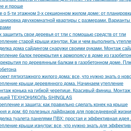
ее и проще
е о 5-ти этажном 3-х секционном жилом доме: от планировк
анировка двухкомнатной квартиры с размерами. Варианты
ерами
к защитить свои деревья от тли с помощью средств от тли
епление старой крыши изнутри. Как и чем выполнить утепл
делка дома сайдингом снаружи своими руками. Монтаж сай
епление балок перекрытия к армопоясу в доме из газобет
рекрытия по деревянным балкам в газобетонном доме. Пл
зобетона
оект пятиэтажного жилого дома: все, что нужно знать о нов
епление крыши деревянного дома. Начинаем утепление
нтаж конька на гибкой черепице. Красивый финиш. Монтаж к
пицей ТЕХНОНИКОЛЬ SHINGLAS
репление и защита: как правильно сделать конек на крыше
хня и дом: 60 полезных лайфхаков для повседневной жизни
делка туалета панелями ПВХ: простая и эффективная идея
епление крыши изнутри: все, что нужно знать для эффекти