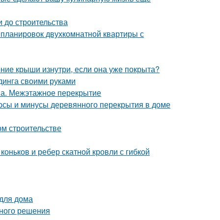
и до строительства
 планировок двухкомнатной квартиры с
ение крыши изнутри, если она уже покрыта?
динга своими руками
она. Межэтажное перекрытие
юсы и минусы деревянного перекрытия в доме
ом строительстве
оньков и ребер скатной кровли с гибкой
 для дома
вного решения