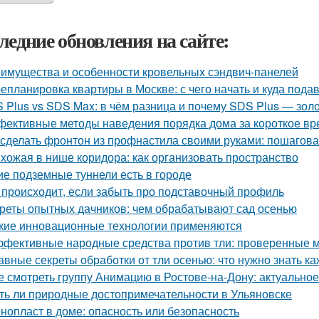
ледние обновления на сайте:
имущества и особенности кровельных сэндвич-панелей
епланировка квартиры в Москве: с чего начать и куда пода
 Plus vs SDS Max: в чём разница и почему SDS Plus — зол
ективные методы наведения порядка дома за короткое вр
 сделать фронтон из профнастила своими руками: пошагова
хожая в нише коридора: как организовать пространство
ие подземные туннели есть в городе
 происходит, если забыть про подставочный профиль
реты опытных дачников: чем обрабатывают сад осенью
кие инновационные технологии применяются
фективные народные средства против тли: проверенные 
авные секреты обработки от тли осенью: что нужно знать к
е смотреть группу Анимацию в Ростове-на-Дону: актуально
ть ли природные достопримечательности в Ульяновске
нопласт в доме: опасность или безопасность