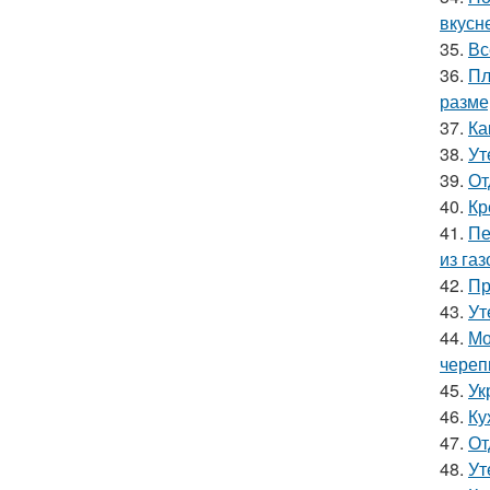
вкусн
35.
Вс
36.
Пл
разм
37.
Ка
38.
Ут
39.
От
40.
Кр
41.
Пе
из га
42.
Пр
43.
Ут
44.
Мо
чере
45.
Ук
46.
Ку
47.
От
48.
Ут