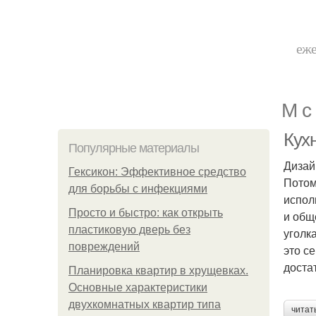
еже
М с
Кухн
Популярные материалы
Дизай
Гексикон: Эффективное средство
Потом
для борьбы с инфекциями
испол
Просто и быстро: как открыть
и общ
пластиковую дверь без
уголк
повреждений
это с
доста
Планировка квартир в хрущевках.
Основные характеристики
двухкомнатных квартир типа
читат