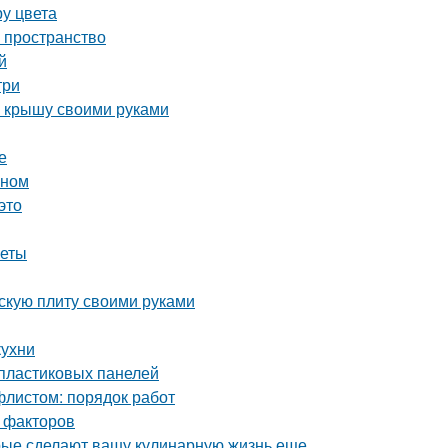
ру цвета
ь пространство
й
три
ю крышу своими руками
е
оном
это
веты
скую плиту своими руками
кухни
 пластиковых панелей
листом: порядок работ
 факторов
орые сделают вашу кулинарную жизнь еще