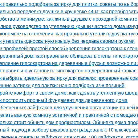
к правильно подобрать затирку для плитки: советы по выбо
ильная переделка двушки в хрущевке 44 м: как преобразит
обство в минимуме: как жить в двушке с проходной комнато
лное руководство по утеплению крыши частного дома изну
кономьте на отоплении: как правильно утеплить двускатну
к утеплить односкатную крышу без чердака своими руками
з профилей: простой способ крепления гипсокартона к стен
ревянный дом: как правильно облицевать стены гипсокарт
епление гипсокартона на деревянные бруски: возможно ли 
к правильно установить гипсокартон на деревянный каркас
к выбрать идеальную затирку для кафеля: проверенные со
чшие затирки для плитки: наша подборка из 8 позиций
ройте комфорт в своем доме: как сделать утепленную швед
к построить прочный фундамент для деревянного дома
 бесценных лайфхаков для улучшения организации вашей 
елать ванную комнату эстетичной и практичной с помощью
олько стоит обшить дом профнастилом. Обшивка дома проф
ный подход к выбору шкафов для раздевалок: 10 ключевых
лезные советы и лайфхаки для кухни. 100 лайфхаков, кот