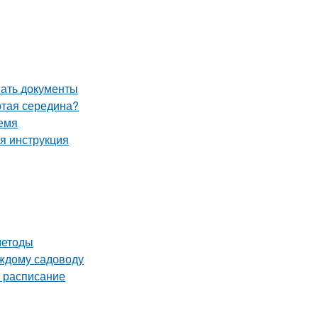
вать документы
отая середина?
емя
я инструкция
методы
аждому садоводу
е расписание