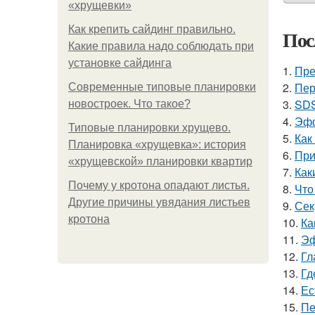
«хрущевки»
Как крепить сайдинг правильно.
Пос
Какие правила надо соблюдать при
установке сайдинга
1.
Пре
2.
Пер
Современные типовые планировки
3.
SDS
новостроек. Что такое?
4.
Эфф
Типовые планировки хрущево.
5.
Как
Планировка «хрущевка»: история
6.
При
«хрущевской» планировки квартир
7.
Как
Почему у кротона опадают листья.
8.
Что
Другие причины увядания листьев
9.
Сек
кротона
10.
Ка
11.
Эф
12.
Гл
13.
Гд
14.
Ес
15.
Пе