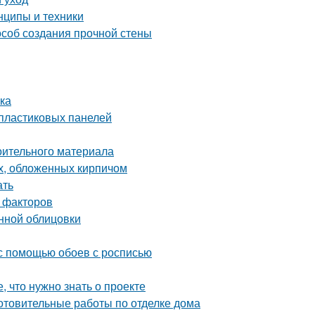
нципы и техники
особ создания прочной стены
лка
 пластиковых панелей
оительного материала
х, обложенных кирпичом
ать
 факторов
нной облицовки
 с помощью обоев с росписью
, что нужно знать о проекте
отовительные работы по отделке дома