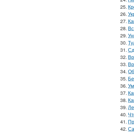
25.
Кр
26.
Ук
27.
Ка
28.
Вс
29.
Ун
30.
Ту
31.
Сд
32.
Вр
33.
Вр
34.
Об
35.
Бе
36.
Ум
37.
Ка
38.
Ка
39.
Ле
40.
Чт
41.
Пр
42.
Са