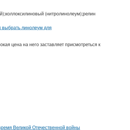
);коллоксилиновый (нитролинолеум);релин
кая цена на него заставляет присмотреться к
 время Великой Отечественной войны