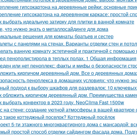
епление гипсокартона на деревянные рейки: основные при
репление гипсокартона на деревянном каркасе: простой сп
к выбрать идеальную затирку для плитки в ванной комнате
е, что нужно знать о металлосайдинге для дома
икальные решения для комнаты братьев и сестер
алеты с панелями на стенах. Варианты отделки стен и пото
елать ванную комнату эстетичной и практичной с помощью
ед пенополистирола в теплых полах. 1 Общая информация
еден или нет пеноплекс: факты и мифы о безопасности стр
ложить кирпичом деревянный дом. Все о деревянных дома
зопасность пеноплекса в домашних условиях: что нужно зн
ный подход к выбору шкафов для раздевалок: 10 ключевых
к обложить кирпичом деревянный дом. Преимущества каме
к выбрать конвектор в 2023 году. NeoClima Fast 1500w
с на стене: создание уютной атмосферы в вашей квартире
о такое коттеджный поселок? Коттеджный посёлок
оект 5-ти этажного многоквартирного дома с мансардой: все
мый простой способ отделки сайдингом фасада дома. Подг