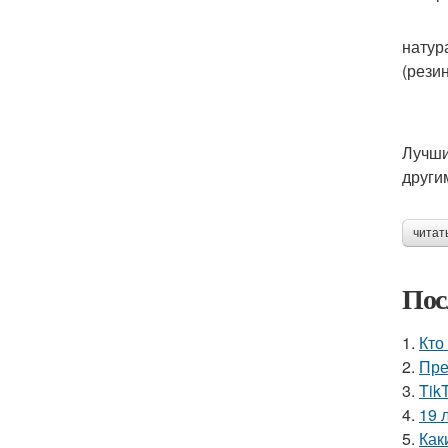
натур
(рези
Лучши
други
читат
Пос
1.
Кто
2.
Пре
3.
Tik
4.
19 
5.
Как