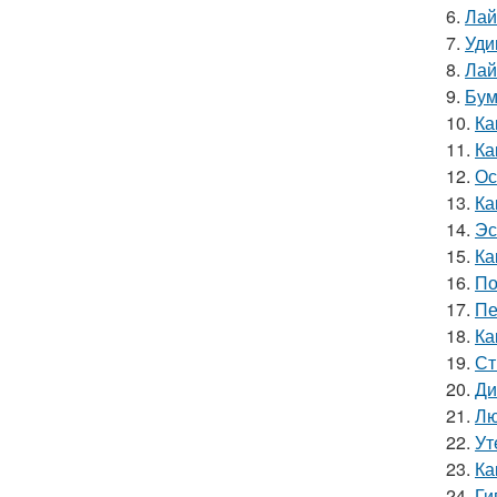
6.
Лай
7.
Уди
8.
Лай
9.
Бум
10.
Ка
11.
Ка
12.
Ос
13.
Ка
14.
Эс
15.
Ка
16.
По
17.
Пе
18.
Ка
19.
Ст
20.
Ди
21.
Лю
22.
Ут
23.
Ка
24.
Ги