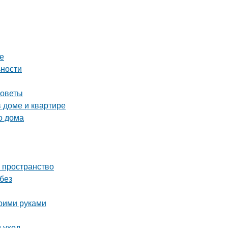
е
ьности
советы
в доме и квартире
о дома
ь пространство
без
воими руками
 уход