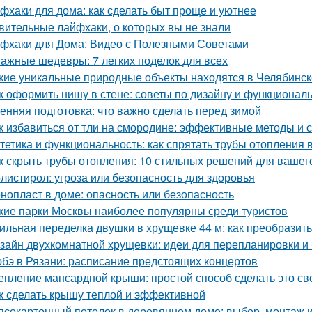
фхаки для дома: как сделать быт проще и уютнее
вительные лайфхаки, о которых вы не знали
фхаки для Дома: Видео с Полезными Советами
ажные шедевры: 7 легких поделок для всех
кие уникальные природные объекты находятся в Челябинск
к оформить нишу в стене: советы по дизайну и функционал
енняя подготовка: что важно сделать перед зимой
к избавиться от тли на смородине: эффективные методы и 
тетика и функциональность: как спрятать трубы отопления 
к скрыть трубы отопления: 10 стильных решений для вашег
листирол: угроза или безопасность для здоровья
нопласт в доме: опасность или безопасность
кие парки Москвы наиболее популярны среди туристов
ильная переделка двушки в хрущевке 44 м: как преобразит
зайн двухкомнатной хрущевки: идеи для перепланировки и 
бэ в Рязани: расписание предстоящих концертов
епление мансардной крыши: простой способ сделать это с
к сделать крышу теплой и эффективной
псокартонный потолок в деревянном доме: выбор, монтаж и