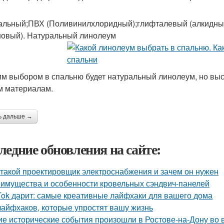
альный;ПВХ (Поливинилхлоридный);глифталевый (алкидный
новый). Натуральный линолеум
м выбором в спальню будет натуральный линолеум, но высо
м материалам.
ь дальше →
ледние обновления на сайте:
 такой проектировщик электроснабжения и зачем он нужен
имущества и особенности кровельных сэндвич-панелей
Tok дарит: самые креативные лайфхаки для вашего дома
лайфхаков, которые упростят вашу жизнь
ие исторические события произошли в Ростове-на-Дону во