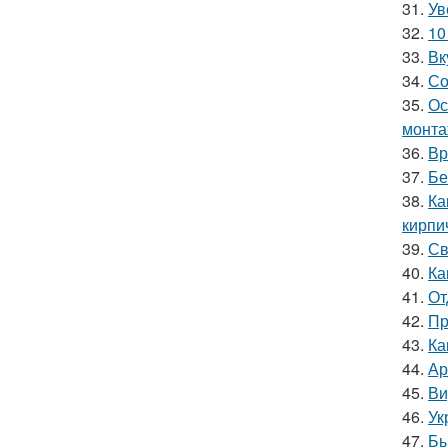
31.
Ув
32.
10
33.
Вк
34.
Со
35.
Ос
монта
36.
Вр
37.
Бе
38.
Ка
кирпи
39.
Св
40.
Ка
41.
От
42.
Пр
43.
Ка
44.
Ар
45.
Ви
46.
Ук
47.
Бы