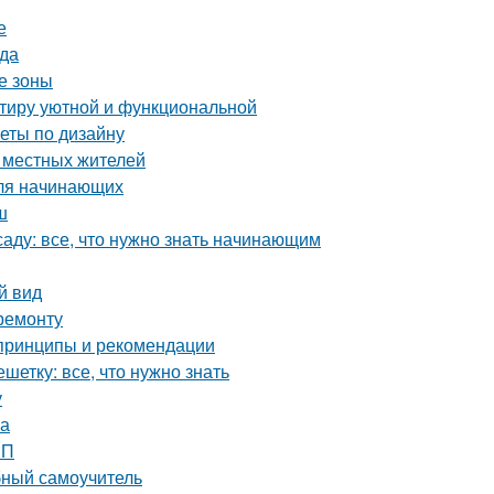
е
ада
е зоны
ртиру уютной и функциональной
веты по дизайну
е местных жителей
для начинающих
ш
аду: все, что нужно знать начинающим
й вид
ремонту
 принципы и рекомендации
етку: все, что нужно знать
у
ка
ШП
бный самоучитель