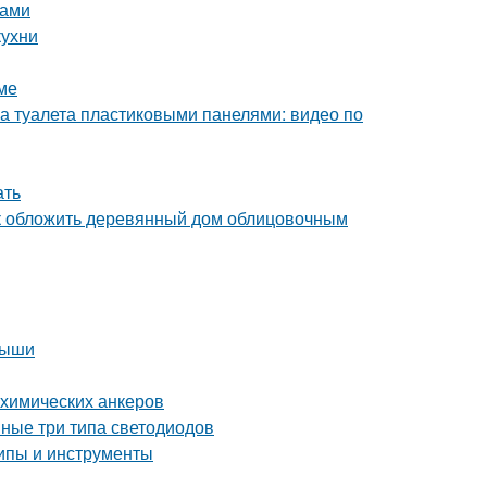
ками
кухни
ме
а туалета пластиковыми панелями: видео по
ать
ак обложить деревянный дом облицовочным
рыши
 химических анкеров
вные три типа светодиодов
ипы и инструменты