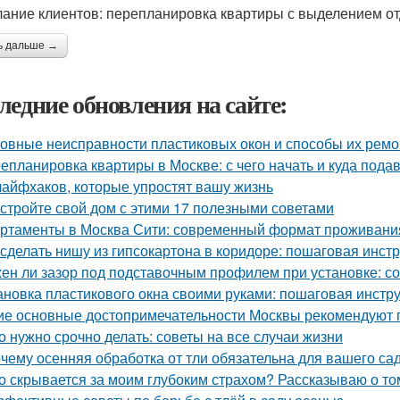
ание клиентов: перепланировка квартиры с выделением отд
ь дальше →
ледние обновления на сайте:
овные неисправности пластиковых окон и способы их ремо
епланировка квартиры в Москве: с чего начать и куда пода
лайфхаков, которые упростят вашу жизнь
стройте свой дом с этими 17 полезными советами
ртаменты в Москва Сити: современный формат проживания
 сделать нишу из гипсокартона в коридоре: пошаговая инст
ен ли зазор под подставочным профилем при установке: с
ановка пластикового окна своими руками: пошаговая инстр
ие основные достопримечательности Москвы рекомендуют п
о нужно срочно делать: советы на все случаи жизни
чему осенняя обработка от тли обязательна для вашего са
о скрывается за моим глубоким страхом? Рассказываю о том