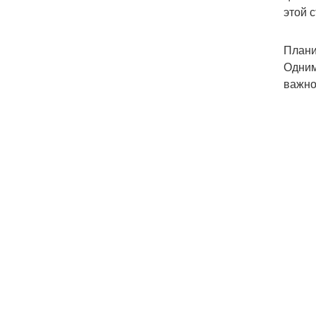
этой 
Плани
Одним
важно