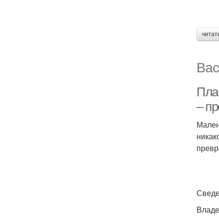
читат
Вас
Пла
– п
Мален
никак
превр
Сведе
Владе