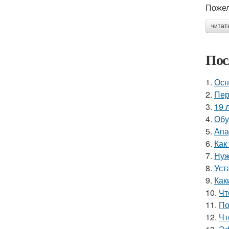
Пожел
читат
Пос
1.
Осн
2.
Пер
3.
19 
4.
Обу
5.
Апа
6.
Как
7.
Нуж
8.
Уст
9.
Как
10.
Чт
11.
По
12.
Чт