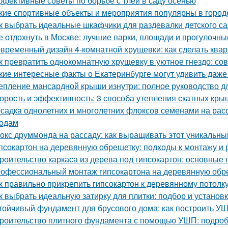
фективные советы по борьбе с тлёй в саду осенью
кие спортивные объекты и мероприятия популярны в город
к выбрать идеальные шкафчики для раздевалки детского с
е отдохнуть в Москве: лучшие парки, площади и прогулочны
временный дизайн 4-комнатной хрущевки: как сделать ква
к превратить однокомнатную хрущевку в уютное гнездо: со
кие интересные факты о Екатеринбурге могут удивить даж
епление мансардной крыши изнутри: полное руководство 
орость и эффективность: 3 способа утепления скатных кры
садка однолетних и многолетних флоксов семенами на расс
одам
окс друммонда на рассаду: как выращивать этот уникальны
псокартон на деревянную обрешетку: подходы к монтажу и 
роительство каркаса из дерева под гипсокартон: основные
офессиональный монтаж гипсокартона на деревянную обреш
к правильно прикрепить гипсокартон к деревянному потолк
к выбрать идеальную затирку для плитки: подбор и установ
тойчивый фундамент для брусового дома: как построить У
роительство плитного фундамента с помощью УШП: подро