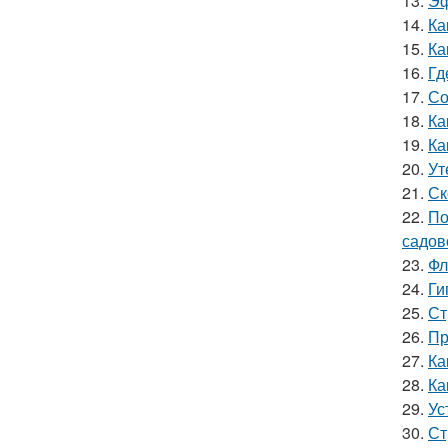
13.
Эф
14.
Ка
15.
Ка
16.
Гд
17.
Со
18.
Ка
19.
Ка
20.
Ут
21.
Ск
22.
По
садов
23.
Фл
24.
Ги
25.
Ст
26.
Пр
27.
Ка
28.
Ка
29.
Ус
30.
Ст