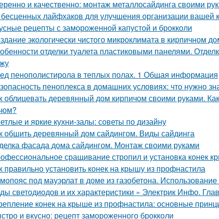
еренно и качественно: монтаж металлосайдинга своими ру
 бесценных лайфхаков для улучшения организации вашей 
усные рецепты с замороженной капустой и брокколи
здание экологически чистого микроклимата в кирпичном до
обенности отделки туалета пластиковыми панелями. Отделк
жу
ед пенополистирола в теплых полах. 1 Общая информация
зопасность пеноплекса в домашних условиях: что нужно зн
к облицевать деревянный дом кирпичом своими руками. К
чом?
етлые и яркие кухни-залы: советы по дизайну
к обшить деревянный дом сайдингом. Виды сайдинга
делка фасада дома сайдингом. Монтаж своими руками
офессиональное сращивание стропил и установка конек к
к правильно установить конек на крышу из профнастила
мопояс под мауэрлат в доме из газобетона. Использование
ды светодиодов и их характеристики » Электрик Инфо. Гла
репление конек на крыше из профнастила: основные принц
стро и вкусно: рецепт замороженного брокколи