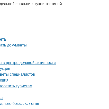
ельной спальни и кухни-гостиной.
нта
вать документы
 в центре деловой активности
рукция
оветы специалистов
укция
осетить туристам
да
, чего боюсь как огня