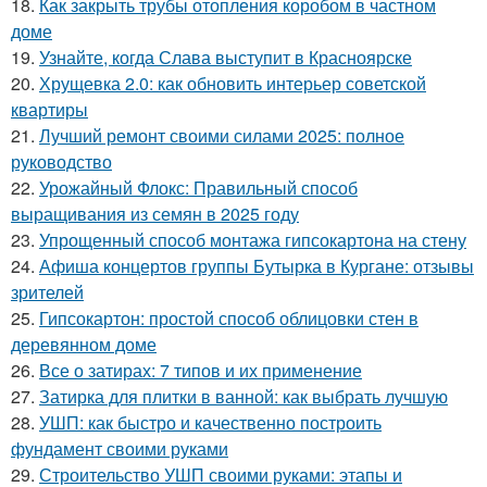
18.
Как закрыть трубы отопления коробом в частном
доме
19.
Узнайте, когда Слава выступит в Красноярске
20.
Хрущевка 2.0: как обновить интерьер советской
квартиры
21.
Лучший ремонт своими силами 2025: полное
руководство
22.
Урожайный Флокс: Правильный способ
выращивания из семян в 2025 году
23.
Упрощенный способ монтажа гипсокартона на стену
24.
Афиша концертов группы Бутырка в Кургане: отзывы
зрителей
25.
Гипсокартон: простой способ облицовки стен в
деревянном доме
26.
Все о затирах: 7 типов и их применение
27.
Затирка для плитки в ванной: как выбрать лучшую
28.
УШП: как быстро и качественно построить
фундамент своими руками
29.
Строительство УШП своими руками: этапы и