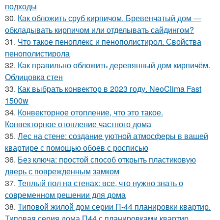
подходы
30.
Как обложить сруб кирпичом. Бревенчатый дом —
обкладывать кирпичом или отделывать сайдингом?
31.
Что такое пеноплекс и пенополистирол. Свойства
пенополистирола
32.
Как правильно обложить деревянный дом кирпичём.
Облицовка стен
33.
Как выбрать конвектор в 2023 году. NeoClima Fast
1500w
34.
Конвекторное отопление, что это такое.
Конвекторное отопление частного дома
35.
Лес на стене: создание уютной атмосферы в вашей
квартире с помощью обоев с росписью
36.
Без ключа: простой способ открыть пластиковую
дверь с поврежденным замком
37.
Теплый пол на стенах: все, что нужно знать о
современном решении для дома
38.
Типовой жилой дом серии П-44 планировки квартир.
Типовая серия дома П44 с планировками квартир