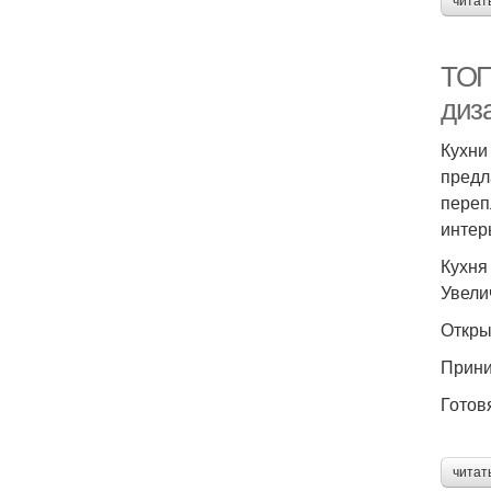
читат
ТОП
диз
Кухни
предл
переп
интер
Кухня
Увели
Откры
Прини
Готов
читат