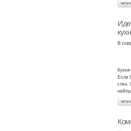
читат
Идеи
кух
В сов
Кухня
Если 
стен.
нейтр
читат
Ком