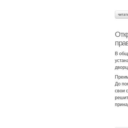
читат
Отк
пра
В общ
устан
дворц
Преим
До по
свои 
решит
прина