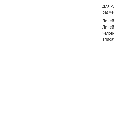
Для к
разме
Линей
Линей
челов
вписа