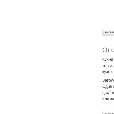
читат
От 
Кухня
тольк
кухню
Загол
Один 
цвет 
или ж