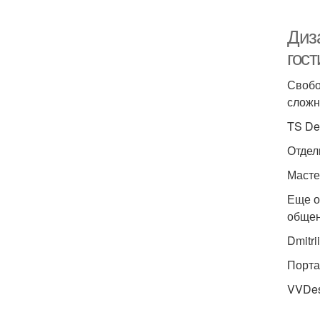
Диз
гос
Свобо
сложн
TS De
Отдел
Масте
Еще о
общен
Dmitr
Порта
VVDes