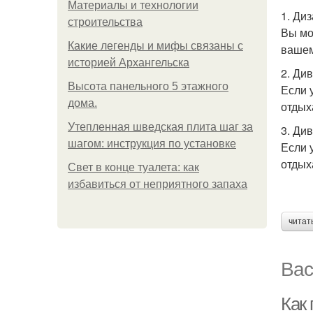
Материалы и технологии
1. Ди
строительства
Вы мо
Какие легенды и мифы связаны с
вашем
историей Архангельска
2. Ди
Высота панельного 5 этажного
Если 
дома.
отдых
Утепленная шведская плита шаг за
3. Ди
шагом: инструкция по установке
Если 
отдых
Свет в конце туалета: как
избавиться от неприятного запаха
читат
Вас
Как