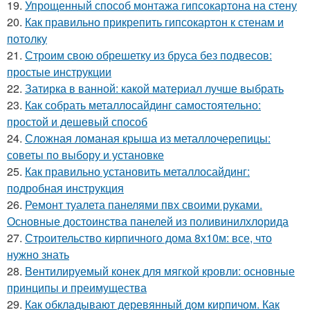
19.
Упрощенный способ монтажа гипсокартона на стену
20.
Как правильно прикрепить гипсокартон к стенам и
потолку
21.
Строим свою обрешетку из бруса без подвесов:
простые инструкции
22.
Затирка в ванной: какой материал лучше выбрать
23.
Как собрать металлосайдинг самостоятельно:
простой и дешевый способ
24.
Сложная ломаная крыша из металлочерепицы:
советы по выбору и установке
25.
Как правильно установить металлосайдинг:
подробная инструкция
26.
Ремонт туалета панелями пвх своими руками.
Основные достоинства панелей из поливинилхлорида
27.
Строительство кирпичного дома 8х10м: все, что
нужно знать
28.
Вентилируемый конек для мягкой кровли: основные
принципы и преимущества
29.
Как обкладывают деревянный дом кирпичом. Как