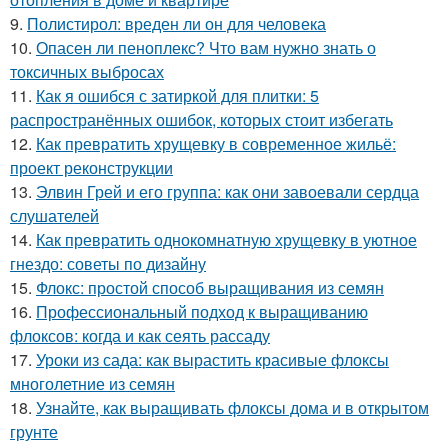
9.
Полистирол: вреден ли он для человека
10.
Опасен ли пеноплекс? Что вам нужно знать о
токсичных выбросах
11.
Как я ошибся с затиркой для плитки: 5
распространённых ошибок, которых стоит избегать
12.
Как превратить хрущевку в современное жильё:
проект реконструкции
13.
Элвин Грей и его группа: как они завоевали сердца
слушателей
14.
Как превратить однокомнатную хрущевку в уютное
гнездо: советы по дизайну
15.
Флокс: простой способ выращивания из семян
16.
Профессиональный подход к выращиванию
флоксов: когда и как сеять рассаду
17.
Уроки из сада: как вырастить красивые флоксы
многолетние из семян
18.
Узнайте, как выращивать флоксы дома и в открытом
грунте