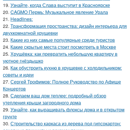
19.
Узнайте, когда Слава выступит в Красноярске
20.
CAGMO Пермь: Музыкальное явление Урала
21.
Headlines:
22.
Трансформация пространства: дизайн интерьера для
двухкомнатной хрущевки
23.
Какие из них самые популярные среди туристов
24.
Какие скрытые места стоит посмотреть в Москве
25.
Хрущёвка: как превратить небольшую квартиру в
уютное гнёздышко
26.
Как обустроить кухню в хрущевке с холодильником:
советы и идеи
27.
Сергей Трофимов: Полное Руководство по Афише
Концертов
28.
Сделаем ваш дом теплее: подробный обзор
утепления крыши загородного дома
29.
Узнайте, как выращивать флоксы дома и в открытом
грунте
30.
Строительство каркаса из дерева под гипсокартон: