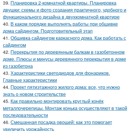
39.
Планировка 2-комнатной квартиры. Планировка
двушки: схемы и фото создания практичного, удобного и
функционального дизайна в двухкомнатной квартире
40.
В каком порядке выполнять работы при обшивке
дома сайдингом. Подготовительный этап
41.
Обшивка сайдингом каркасного дома. Как работать с
сайдингом
42.
Перекрытия по деревянным балкам в газобетонном
доме. Плюсы и минусы деревянного перекрытия в доме
из газобетона
43.
Характеристики светодиодов для фонариков.
Главные характеристики
44.
Проект пятиэтажного жилого дома: все, что нужно
знать о новом строительстве
45.
Как правильно монтировать круглый конёк
металлочерепицы. Монтаж конька осуществляют в такой
последовательности
46.
Смешанная посадка овощей: как это помогает
увеличить урожайность