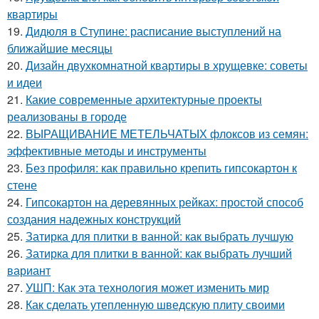
квартиры
19.
Дидюля в Ступине: расписание выступлений на
ближайшие месяцы
20.
Дизайн двухкомнатной квартиры в хрущевке: советы
и идеи
21.
Какие современные архитектурные проекты
реализованы в городе
22.
ВЫРАЩИВАНИЕ МЕТЕЛЬЧАТЫХ флоксов из семян:
эффективные методы и инструменты
23.
Без профиля: как правильно крепить гипсокартон к
стене
24.
Гипсокартон на деревянных рейках: простой способ
создания надежных конструкций
25.
Затирка для плитки в ванной: как выбрать лучшую
26.
Затирка для плитки в ванной: как выбрать лучший
вариант
27.
УШП: Как эта технология может изменить мир
28.
Как сделать утепленную шведскую плиту своими