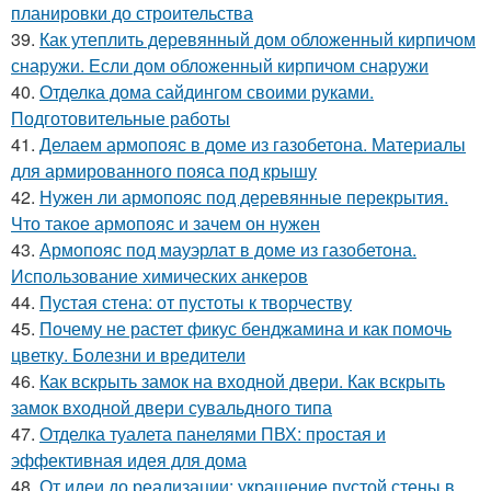
планировки до строительства
39.
Как утеплить деревянный дом обложенный кирпичом
снаружи. Если дом обложенный кирпичом снаружи
40.
Отделка дома сайдингом своими руками.
Подготовительные работы
41.
Делаем армопояс в доме из газобетона. Материалы
для армированного пояса под крышу
42.
Нужен ли армопояс под деревянные перекрытия.
Что такое армопояс и зачем он нужен
43.
Армопояс под мауэрлат в доме из газобетона.
Использование химических анкеров
44.
Пустая стена: от пустоты к творчеству
45.
Почему не растет фикус бенджамина и как помочь
цветку. Болезни и вредители
46.
Как вскрыть замок на входной двери. Как вскрыть
замок входной двери сувальдного типа
47.
Отделка туалета панелями ПВХ: простая и
эффективная идея для дома
48.
От идеи до реализации: украшение пустой стены в