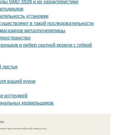
оды SMD 3528 и их характеристики
ветодиодов
ательность установки
существляют в такой последовательности
 магазинов металлочерепицы
 пространство
оньков и ребер скатной кровли с гибкой
 листья
для вашей кухни
 и коттеджей
иональных кровельщиков
язь
решено при указании обратной гиперссылки.