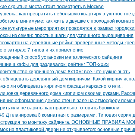
кие скрытые места стоит посмотреть в Москве
ущёвка: как превратить небольшую квартиру в уютное гнё
обство в минимуме: как жить в двушке с проходной комнато
кие культурные мероприятия проводятся в рамках городски
оксы из семян: простые шаги для успешного выращивания
псокартон на деревянные рейки: проверенные методы кре
е о затирах: 7 типов и их применение
рощенный способ установки металлического сайдинга
чшие шкафы для раздевалок: рейтинг ТОП-2023
роительство кирпичного дома 8х10м: все, что нужно знать
к облицевать деревянный дом кирпичом. Какой кирпич испо
жно ли облицевать кирпичом фасады каркасного или..
лицовка деревянного дома кирпичом своими руками. Расс
ияние оформления декора стен в зале на атмосферу поме
рить или не варить: как правильно готовить брокколи
49 Д планировка 3 комнатная с размерами. Типовая серия д
струкция по монтажу сайдинга. ОСНОВНЫЕ ПРАВИЛА М
мок на пластиковой двери не открывается: основные прич