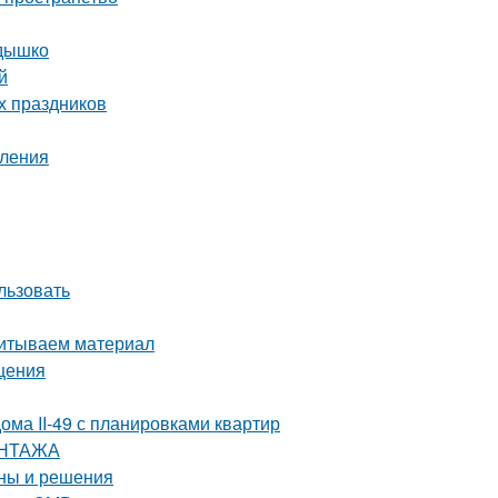
здышко
й
х праздников
пления
льзовать
читываем материал
щения
ома II-49 с планировками квартир
ОНТАЖА
ины и решения