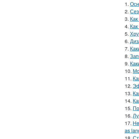
1.
Осн
2.
Сез
3.
Как
4.
Как
5.
Хру
6.
Диз
7.
Как
8.
Зап
9.
Как
10.
Мо
11.
Ка
12.
Эф
13.
Ка
14.
Ка
15.
По
16.
Лу
17.
He
as lan
18.
Ст