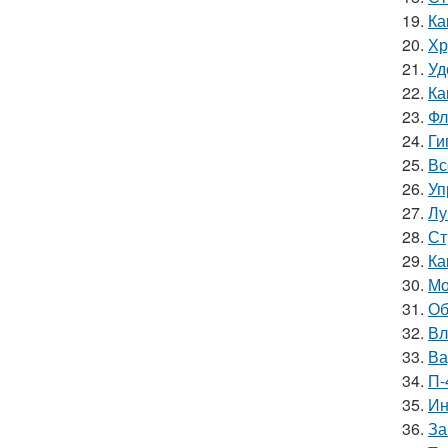
19.
Ка
20.
Хр
21.
Уд
22.
Ка
23.
Фл
24.
Ги
25.
Вс
26.
Уп
27.
Лу
28.
Ст
29.
Ка
30.
Мо
31.
Об
32.
Вл
33.
Ва
34.
П-
35.
Ин
36.
За