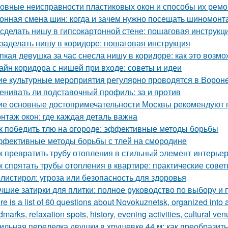
овные неисправности пластиковых окон и способы их ремо
онная смена шин: когда и зачем нужно посещать шиномонт
 сделать нишу в гипсокартонной стене: пошаговая инструкц
 заделать нишу в коридоре: пошаговая инструкция
пкая девушка за час снесла нишу в коридоре: как это возм
айн коридора с нишей при входе: советы и идеи
ие культурные мероприятия регулярно проводятся в Ворон
енивать ли подставочный профиль: за и против
ие основные достопримечательности Москвы рекомендуют п
нтаж окон: где каждая деталь важна
к победить тлю на огороде: эффективные методы борьбы
фективные методы борьбы с тлей на смородине
к превратить трубу отопления в стильный элемент интерье
к спрятать трубы отопления в квартире: практические сове
листирол: угроза или безопасность для здоровья
чшие затирки для плитки: полное руководство по выбору и
re is a list of 60 questions about Novokuznetsk, organized into 
dmarks, relaxation spots, history, evening activities, cultural ven
ильная переделка двушки в хрущевке 44 м: как преобразит