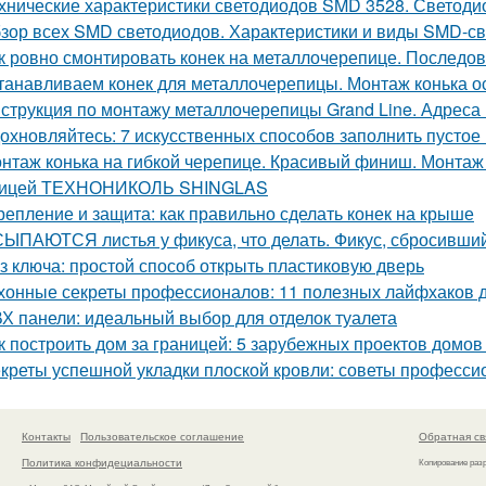
хнические характеристики светодиодов SMD 3528. Светоди
зор всех SMD светодиодов. Характеристики и виды SMD-с
к ровно смонтировать конек на металлочерепице. Последов
танавливаем конек для металлочерепицы. Монтаж конька о
струкция по монтажу металлочерепицы Grand Line. Адреса
охновляйтесь: 7 искусственных способов заполнить пустое
нтаж конька на гибкой черепице. Красивый финиш. Монтаж к
пицей ТЕХНОНИКОЛЬ SHINGLAS
репление и защита: как правильно сделать конек на крыше
ЫПАЮТСЯ листья у фикуса, что делать. Фикус, сбросивший
з ключа: простой способ открыть пластиковую дверь
хонные секреты профессионалов: 11 полезных лайфхаков 
Х панели: идеальный выбор для отделок туалета
к построить дом за границей: 5 зарубежных проектов домов
креты успешной укладки плоской кровли: советы професс
Контакты
Пользовательское соглашение
Обратная св
Политика конфидециальности
Копирование раз