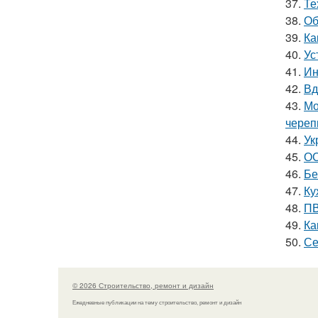
37.
Те
38.
Об
39.
Ка
40.
Ус
41.
Ин
42.
Вд
43.
Мо
чере
44.
Ук
45.
ОС
46.
Бе
47.
Ку
48.
ПВ
49.
Ка
50.
Се
© 2026 Строительство, ремонт и дизайн
Ежедневные публикации на тему строительство, ремонт и дизайн