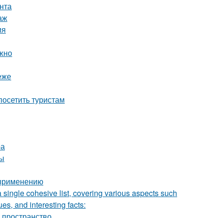
нта
аж
ия
ожно
еже
осетить туристам
ра
ты
 применению
a single cohesive list, covering various aspects such
ues, and interesting facts:
ь пространство