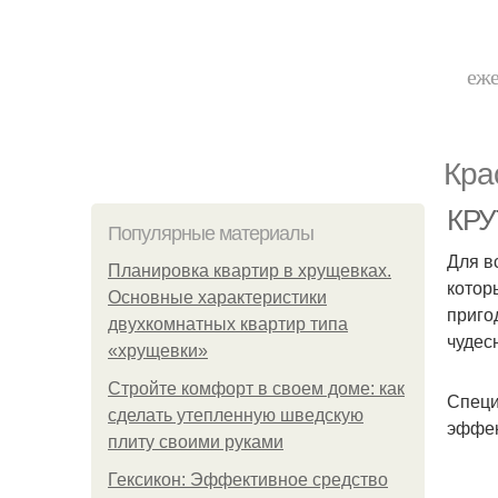
еже
Кра
КРУ
Популярные материалы
Для в
Планировка квартир в хрущевках.
котор
Основные характеристики
приго
двухкомнатных квартир типа
чудес
«хрущевки»
Стройте комфорт в своем доме: как
Специ
сделать утепленную шведскую
эффек
плиту своими руками
Гексикон: Эффективное средство