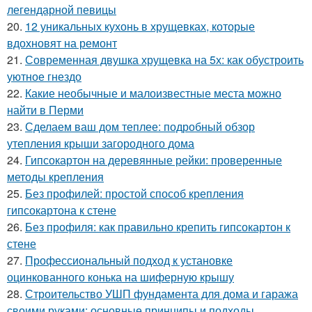
легендарной певицы
20.
12 уникальных кухонь в хрущевках, которые
вдохновят на ремонт
21.
Современная двушка хрущевка на 5х: как обустроить
уютное гнездо
22.
Какие необычные и малоизвестные места можно
найти в Перми
23.
Сделаем ваш дом теплее: подробный обзор
утепления крыши загородного дома
24.
Гипсокартон на деревянные рейки: проверенные
методы крепления
25.
Без профилей: простой способ крепления
гипсокартона к стене
26.
Без профиля: как правильно крепить гипсокартон к
стене
27.
Профессиональный подход к установке
оцинкованного конька на шиферную крышу
28.
Строительство УШП фундамента для дома и гаража
своими руками: основные принципы и подходы