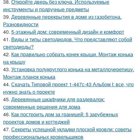
38.
Откройте дверь без ключа. Используемые
инструменты и подручные предметы
39.
Деревянные перекрытия в доме из газобетона.
Разновидности
40.
5-этажный дом: современный дизайн и комфорт
41.
Виды и типы светодиодов. Что представляют собой
светодиоды?
42.
Как правильно собрать конек крыши. Монтаж конька
на крышу
43.
Установка полукруглого конька на металлочерепицу.
Монтаж планок конька
44.
Скачать Типовой проект 1-447с-43 Альбом I: все, что
нужно знать о проекте
45.
Деревянные шкафчики для раздевалок:
современные решения для дома
46.
Как построить дом за границей: 5 зарубежных
проектов домов и коттеджей
47.
Секреты успешной укладки плоской кровли: советы
профессиональных кровельщиков