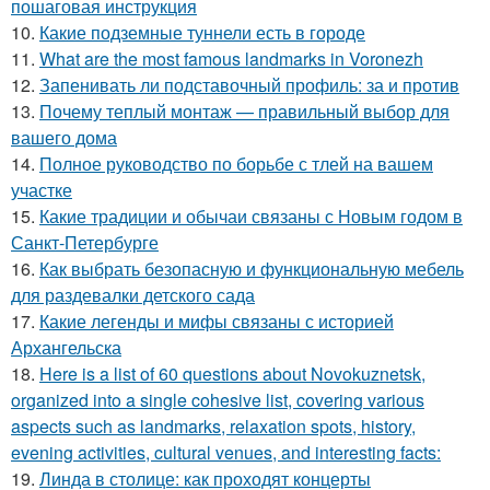
пошаговая инструкция
10.
Какие подземные туннели есть в городе
11.
What are the most famous landmarks in Voronezh
12.
Запенивать ли подставочный профиль: за и против
13.
Почему теплый монтаж — правильный выбор для
вашего дома
14.
Полное руководство по борьбе с тлей на вашем
участке
15.
Какие традиции и обычаи связаны с Новым годом в
Санкт-Петербурге
16.
Как выбрать безопасную и функциональную мебель
для раздевалки детского сада
17.
Какие легенды и мифы связаны с историей
Архангельска
18.
Here is a list of 60 questions about Novokuznetsk,
organized into a single cohesive list, covering various
aspects such as landmarks, relaxation spots, history,
evening activities, cultural venues, and interesting facts:
19.
Линда в столице: как проходят концерты