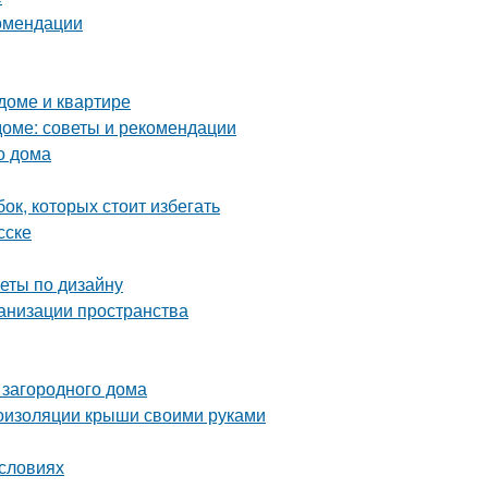
комендации
 доме и квартире
оме: советы и рекомендации
о дома
ок, которых стоит избегать
сске
веты по дизайну
ганизации пространства
 загородного дома
оизоляции крыши своими руками
условиях