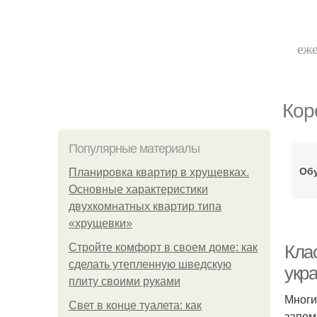
еже
Кор
Популярные материалы
Об
Планировка квартир в хрущевках.
Основные характеристики
двухкомнатных квартир типа
«хрущевки»
Стройте комфорт в своем доме: как
Кла
сделать утепленную шведскую
укр
плиту своими руками
Многи
Свет в конце туалета: как
запом