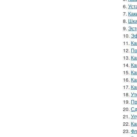
6.
Уст
7.
Как
8.
Шка
9.
Эст
10.
Эф
11.
Ка
12.
По
13.
Ка
14.
Ка
15.
Ка
16.
Ка
17.
Ка
18.
Ут
19.
Пр
20.
Сд
21.
Ул
22.
Ка
23.
Фл