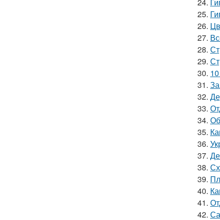
24.
Ги
25.
Ги
26.
Цв
27.
Вс
28.
Ст
29.
Ст
30.
10
31.
За
32.
Де
33.
От
34.
Об
35.
Ка
36.
Ук
37.
Де
38.
Сх
39.
Пл
40.
Ка
41.
От
42.
Са