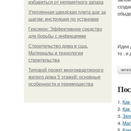
избавиться от неприятного запаха
созда
Утепленная шведская плита шаг за
обыде
шагом: инструкция по установке
Гексикон: Эффективное средство
для борьбы с инфекциями
Идеи 
Строительство дома в сша.
то , и
Материалы и технологии
строительства
Типовой проект многоквартирного
читат
жилого дома 5 этажей: основные
особенности и преимущества
Пос
1.
Как
2.
Как
3.
Зел
4.
Мал
5.
Как