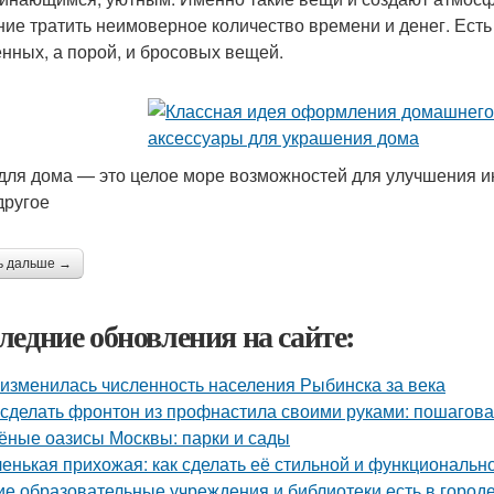
ние тратить неимоверное количество времени и денег. Ест
нных, а порой, и бросовых вещей.
для дома — это целое море возможностей для улучшения ин
 другое
ь дальше →
ледние обновления на сайте:
 изменилась численность населения Рыбинска за века
 сделать фронтон из профнастила своими руками: пошагова
ёные оазисы Москвы: парки и сады
енькая прихожая: как сделать её стильной и функциональн
ие образовательные учреждения и библиотеки есть в город