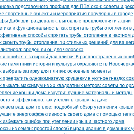
ановка подставочного профиля для ПВХ окон: советы и ре
ие спортивные объекты и мероприятия популярны в городе
фы Дабл для раздевалок: выгодные предложения и акции
етика и функциональность: как спрятать трубы отопления в
фективные способы спрятать трубы отопления в частном д
к скрыть трубы отопления: 10 стильных решений для вашег
листирол: вреден ли он для человека
к я ошибся с затиркой для плитки: 5 распространённых ошиб
кие памятники истории и культуры охраняются в Новочерка
к выбрать затирку для плитки: основные моменты
к превратить однокомнатную хрущевку в уютное гнездо: со
к выжать максимум из 30 квадратных метров: советы по ор
епление крыши дома изнутри: лучшие материалы и методы
осто и эффективно: как утеплить крышу на даче
елаем ваш дом теплее: подробный обзор утепления крыши
учшите энергоэффективность своего дома с помощью тепл
к избежать ошибок при утеплении крыши частного дома
оксы из семян: простой способ выращивания в домашних 