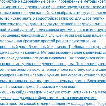
псокартон на деревянные рейки: проверенные методы кре
псокартон на деревянную обрешетку: подходы к монтажу и 
етные решения для ванной: как выбрать затирку для плитк
е, что нужно знать о водостойких затирках для швов плитки
роительство фундамента для утеплённой шведской плиты: 
ройте свой дачный домик своими руками: простые инструкц
 бесценных лайфхаков для улучшения организации вашей 
мороженная брокколи: простой рецепт приготовления
ревянный дом обложенный кирпичом. Требования к фунда
делка дома из кирпича. Методы выравнивания кирпичных с
лицовка деревянного дома кирпичом. Как проводится обли
к выполнить утепление деревянного дома. Технологии уте
репление электрического теплого пола на стену: как это сд
корирование стен своими руками. Как украсить стену: 15 ид
емы трехкомнатных квартир в панельных домах. Брежневк
ан 9 этажного дома. 9 этажный жилой дом
к обшить сайдингом дом и сколько стоит. Влияние типа мате
делка фасада дома сайдингом. Монтаж своими руками
мый простой способ отделки сайдингом фасада дома. Подг