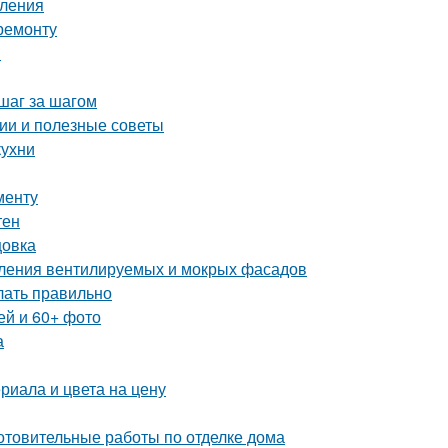
пления
ремонту
и
шаг за шагом
ии и полезные советы
кухни
менту
тен
цовка
пления вентилируемых и мокрых фасадов
елать правильно
ей и 60+ фото
а
риала и цвета на цену
отовительные работы по отделке дома