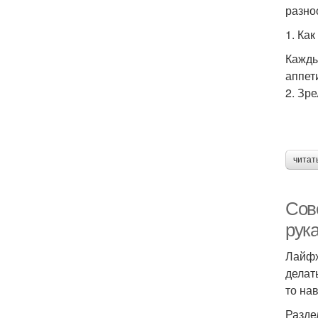
разно
1. Ка
Кажды
аппет
2. Зр
читат
Сов
рук
Лайфх
делат
то на
Разде