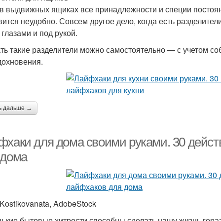
 в выдвижных ящиках все принадлежности и специи посто
вится неудобно. Совсем другое дело, когда есть разделители
 глазами и под рукой.
ть такие разделители можно самостоятельно — с учетом со
дохновения.
ь дальше →
фхаки для дома своими руками. 30 дейс
 дома
 Kostikovanata, AdobeStock
ькие бытовые хитрости способны сделать нашу жизнь горазд