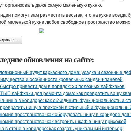
ут организовать даже самую маленькую кухню.
идеи помогут вам разместить весьтак, что на кухне всегда б
мой маленькой кухне любое свободное пространство можно
ь дальше →
ледние обновления на сайте:
ловизионный аудит каркасного дома: усадка и сезонные д
имущества и особенности кровельных сэндвич-панелей
 быстро привести дом в порядок: 20 полезных лайфхаков
ТЫЕ лайфхаки для ремонта дома: как превратить вашу квар
ня-ниша в коридоре: как объединить функциональность и ст
 превратить нишу в прихожей в стильный и функциональны
номия пространства: как оборудовать нишу в коридоре для
номия пространства: как встроить шкаф в нишу прихожей
а в стене в коридоре: как создать уникальный интерьер