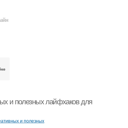
зайн
бке
ных и полезных лайфхаков для