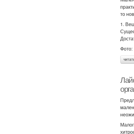
практ
то но
1. Ве
Сущес
Доста
Фото: 
читат
Лай
орг
Предл
мален
неожи
Малог
хитро