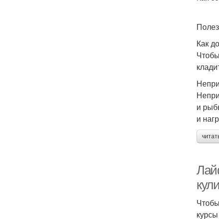
Полез
Как д
Чтобы
клади
Непри
Непри
и рыб
и наг
читат
Лай
кул
Чтобы
курсы