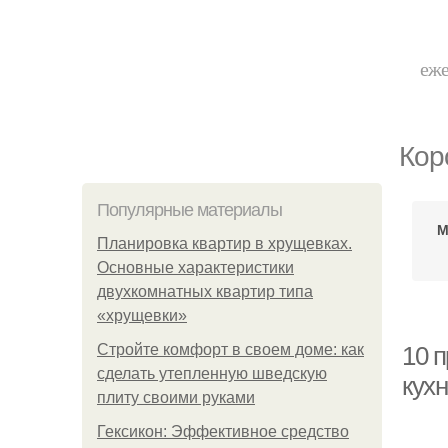
еже
Кор
Популярные материалы
М
Планировка квартир в хрущевках.
Основные характеристики
двухкомнатных квартир типа
«хрущевки»
Стройте комфорт в своем доме: как
10 
сделать утепленную шведскую
кух
плиту своими руками
Гексикон: Эффективное средство