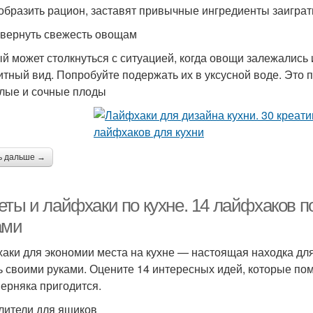
образить рацион, заставят привычные ингредиенты заиграт
к вернуть свежесть овощам
й может столкнуться с ситуацией, когда овощи залежались
итный вид. Попробуйте подержать их в уксусной воде. Это 
елые и сочные плоды
ь дальше →
еты и лайфхаки по кухне. 14 лайфхаков п
ами
аки для экономии места на кухне — настоящая находка для
ь своими руками. Оцените 14 интересных идей, которые помо
верняка пригодится.
лители для ящиков