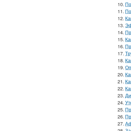
10.
По
11.
По
12.
Ка
13.
Эф
14.
Пр
15.
Ка
16.
Пр
17.
Тр
18.
Ка
19.
Оп
20.
Ка
21.
Ка
22.
Ка
23.
Ди
24.
Ут
25.
Пр
26.
Пр
27.
Аф
28.
За