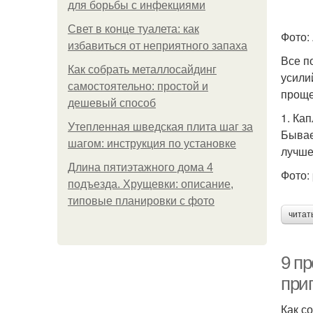
для борьбы с инфекциями
Свет в конце туалета: как
Фото: 
избавиться от неприятного запаха
Все п
Как собрать металлосайдинг
усили
самостоятельно: простой и
проще
дешевый способ
1. Ка
Утепленная шведская плита шаг за
Бывае
шагом: инструкция по установке
лучше
Длина пятиэтажного дома 4
Фото: 
подъезда. Хрущевки: описание,
типовые планировки с фото
читат
9 пр
при
Как с