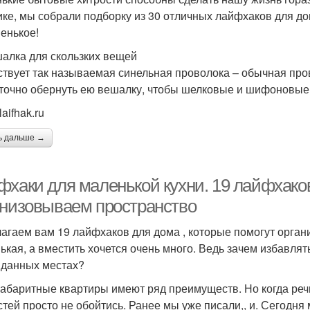
ике, мы собрали подборку из 30 отличных лайфхаков для до
венькое!
шалка для скользких вещей
твует так называемая синельная проволока – обычная пров
точно обернуть ею вешалку, чтобы шелковые и шифоновые 
laifhak.ru
ь дальше →
фхаки для маленькой кухни. 19 лайфхаков
анизовываем пространство
агаем вам 19 лайфхаков для дома , которые помогут органи
ькая, а вместить хочется очень много. Ведь зачем избавлять
данных местах?
абаритные квартиры имеют ряд преимуществ. Но когда речь
стей просто не обойтись. Ранее мы уже писали,, и. Сегодн