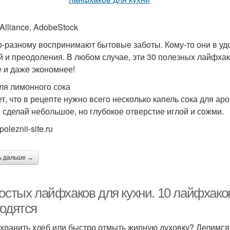
Alliance, AdobeStock
о-разному воспринимают бытовые заботы. Кому-то они в удо
й и преодоления. В любом случае, эти 30 полезных лайфхак
 и даже экономнее!
пля лимонного сока
т, что в рецепте нужно всего несколько капель сока для аро
 сделай небольшое, но глубокое отверстие иглой и сожми.
poleznii-site.ru
ь дальше →
остых лайфхаков для кухни. 10 лайфхаков
годятся
охранить хлеб или быстро отмыть жирную духовку? Делимся