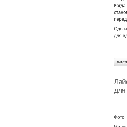
Когда
стано
перед
Сдела
для в
читат
Лай
для
Фото:
Мален