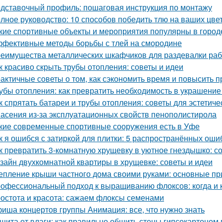
дставочный профиль: пошаговая инструкция по монтажу
лное руководство: 10 способов победить тлю на ваших цве
кие спортивные объекты и мероприятия популярны в город
фективные методы борьбы с тлей на смородине
еимущества металлических шкафчиков для раздевалки рабо
к красиво скрыть трубы отопления: советы и идеи
актичные советы о том, как сэкономить время и повысить п
убы отопления: как превратить необходимость в украшение
к спрятать батареи и трубы отопления: советы для эстетиче
асения из-за эксплуатационных свойств пенополистирола
кие современные спортивные сооружения есть в Уфе
к я ошибся с затиркой для плитки: 5 распространённых ошиб
к превратить 3-комнатную хрущевку в уютное гнездышко: с
зайн двухкомнатной квартиры в хрущевке: советы и идеи
епление крыши частного дома своими руками: основные п
офессиональный подход к выращиванию флоксов: когда и к
остота и красота: сажаем флоксы семенами
иша концертов группы Анимация: все, что нужно знать
щита от влаги: как правильно обшить стены гипсокартоном