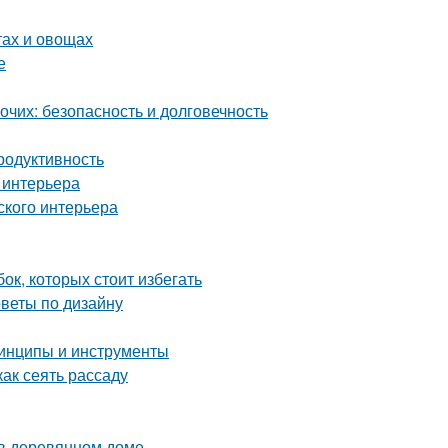
тах и овощах
е
чих: безопасность и долговечность
родуктивность
 интерьера
ского интерьера
ок, которых стоит избегать
оветы по дизайну
ринципы и инструменты
ак сеять рассаду
 в деревянном доме