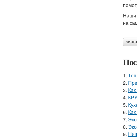
помог
Наши 
на са
читат
Пос
1.
Теп
2.
Пре
3.
Как
4.
КРУ
5.
Кух
6.
Как
7.
Эко
8.
Эко
9.
Ниш