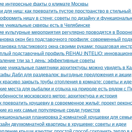
ие интересные факты о климате Москвы
и для ниш: как превратить пустое пространство в стильный
 оформить нишу в стене: советы по дизайну и функциональ
ие уникальные скверы есть в Челябинске
ие культурные мероприятия регулярно проводятся в Ворон
ановка окон без подставочного профиля: современный под
тановка пластикового окна своими руками: пошаговая инст
плый подставочный профиль REHAU INTELIO: инновацион
аление тли за 1 день: эффективные советы
кие уникальные памятники архитектуры можно увидеть в Ка
афы Дабл для раздевалок: выгодные предложения и акции
к красиво закрыть трубы отопления в комнате: советы и ид
кие места для рыбалки и отдыха на природе есть рядом с П
обенности московского метро: архитектура и история
к превратить хрущевку в современное жильё: проект рекон
кие из них самые популярные среди туристов
нкциональная планировка 2-комнатной хрущевки для семьи 
зайн двухкомнатной квартиры в хрущевке: советы и идеи
епление крыши изнутри: простой способ сохранить тепло в