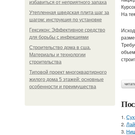
избавиться от неприятного запаха
Курсо
Утепленная шведская плита шаг за
На те
шагом: инструкция по установке
Исход
Гексикон: Эффективное средство
размер
для борьбы с инфекциями
Требу
Строительство дома в сша.
объем
Материалы и технологии
строи
строительства
Типовой проект многоквартирного
жилого дома 5 этажей: основные
читат
особенности и преимущества
Пос
1.
Сух
2.
Лай
3.
Ниш