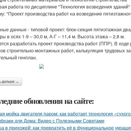
вая работа по дисциплине "Технология возведения зданий"
му: "Проект производства работ на возведение пятиэтажног
ные данные - типовой проект: блок-секция пятиэтажная два
ы в осях 1-9 – 30,0 м, А-Г – 11,4 м. Высота этажа – 2,8 м.
ется разработать проект производства работ (ППР). В ходе
ов строительно-монтажных работ, калькуляция трудовых за
тельный генплан.
ь дальше →
ледние обновления на сайте:
ая мойка двигателя паром: как работает технология «сухог
фхаки для Дома: Видео с Полезными Советами
а в прихожей: как превратить её в функциональное украш