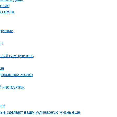
ления
з семян
 руками
ШП
бный самоучитель
ме
 домашних хозяек
й инструктаж
тве
орые сделают вашу кулинарную жизнь еще