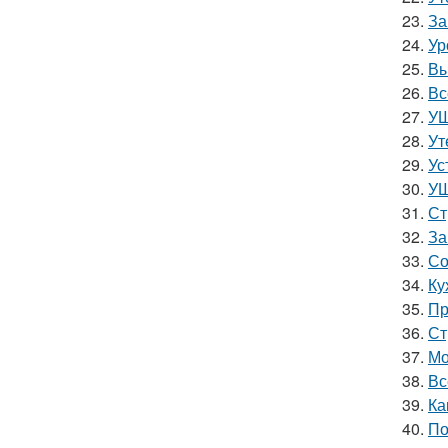
23.
За
24.
Ур
25.
Вы
26.
Вс
27.
УШ
28.
Ут
29.
Ус
30.
УШ
31.
Ст
32.
За
33.
Со
34.
Ку
35.
Пр
36.
Ст
37.
Мо
38.
Вс
39.
Ка
40.
По