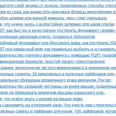
щитите свой чердак от холода: проверенные способы утеп
оки из сада: как вырастить красивые флоксы многолетние и
бор затирки для ванной комнаты: чего стоит учитывать
е, что нужно знать о водостойких затирках для швов плитки
П: как быстро и качественно построить фундамент своими
епленная шведская плита: толщина и технология
тойчивый фундамент для брусового дома: как построить У
П под каркасный дом: как правильно выбрать и установить
роительство плитного фундамента с помощью УШП: подро
мороженная брокколи: простой рецепт приготовления
здание экологически чистого микроклимата в кирпичном до
хонные секреты: 30 креативных и полезных лайфхаков для
авильная облицовка деревянного дома кирпичом. Расчет
роительство складной лестницы на конек крыши: подробны
жно ли облицевать кирпичом фасады каркасного или..
е, что нужно знать о конеке на крыше дома
к сэкономить на отоплении дачи. Что учесть при строительс
лезные советы и лайфхаки для кухни. 100 лайфхаков, кот