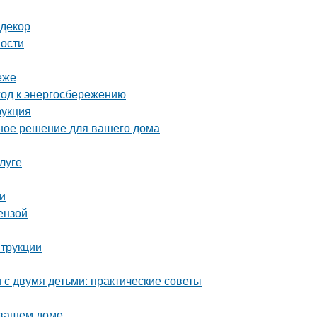
 декор
ности
еже
ход к энергосбережению
рукция
ное решение для вашего дома
луге
еи
ензой
струкции
с двумя детьми: практические советы
 вашем доме