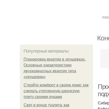
еже
Кон
Популярные материалы
Планировка квартир в хрущевках.
Основные характеристики
двухкомнатных квартир типа
«хрущевки»
Стройте комфорт в своем доме: как
Про
сделать утепленную шведскую
под
плиту своими руками
Сибир
Свет в конце туалета: как
Кафед