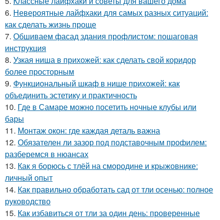
5.
Классные лайфхаки и советы для вашего дома
6.
Невероятные лайфхаки для самых разных ситуаций:
как сделать жизнь проще
7.
Обшиваем фасад здания профлистом: пошаговая
инструкция
8.
Узкая ниша в прихожей: как сделать свой коридор
более просторным
9.
Функциональный шкаф в нише прихожей: как
объединить эстетику и практичность
10.
Где в Самаре можно посетить ночные клубы или
бары
11.
Монтаж окон: где каждая деталь важна
12.
Обязателен ли зазор под подставочным профилем:
разберемся в нюансах
13.
Как я борюсь с тлёй на смородине и крыжовнике:
личный опыт
14.
Как правильно обработать сад от тли осенью: полное
руководство
15.
Как избавиться от тли за один день: проверенные