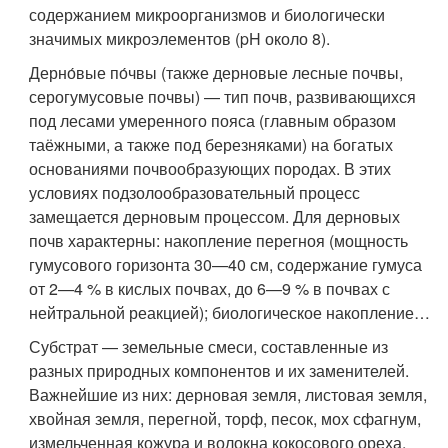
содержанием микроорганизмов и биологически
значимых микроэлементов (pH около 8).
Дерно́вые по́чвы (также дерновые лесные почвы,
серогумусовые почвы) — тип почв, развивающихся
под лесами умеренного пояса (главным образом
таёжными, а также под березняками) на богатых
основаниями почвообразующих породах. В этих
условиях подзолообразовательный процесс
замещается дерновым процессом. Для дерновых
почв характерны: накопление перегноя (мощность
гумусового горизонта 30—40 см, содержание гумуса
от 2—4 % в кислых почвах, до 6—9 % в почвах с
нейтральной реакцией); биологическое накопление…
Субстрат — земельные смеси, составленные из
разных природных компонентов и их заменителей.
Важнейшие из них: дерновая земля, листовая земля,
хвойная земля, перегной, торф, песок, мох сфагнум,
измельченная кожура и волокна кокосового ореха,