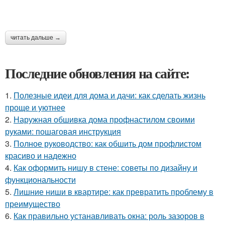
читать дальше →
Последние обновления на сайте:
1.
Полезные идеи для дома и дачи: как сделать жизнь
проще и уютнее
2.
Наружная обшивка дома профнастилом своими
руками: пошаговая инструкция
3.
Полное руководство: как обшить дом профлистом
красиво и надежно
4.
Как оформить нишу в стене: советы по дизайну и
функциональности
5.
Лишние ниши в квартире: как превратить проблему в
преимущество
6.
Как правильно устанавливать окна: роль зазоров в