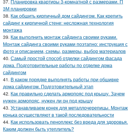
37.
Планировка квартиры 3-комнатной с размерами. П
3М планировки
38.
Как обшить кирпичный дом сайдингом. Как крепить
сайдинг к кирпичной стене: несложная технология
монтажа
39.
Как выполнить монтаж сайдинга своими руками.
Монтаж сайдинга своими руками поэтапно: инструкция с
фото и описанием, схемы, размеры, выбор материалов
40.
Самый простой способ отделки сайдингом фасада
дома. Подготовительные работы по отделке дома
сайдингом
41.
В каком порядке выполнять работы при обшивке
дома сайдингом. Подготовительный этап
42.
Как правильно сделать армопояс под крышу. Зачем
нужен армопояс, нужен ли он под крышу
43.
Устанавливаем конек для металлочерепицы. Монтаж
конька осуществляют в такой последовательности
44.
Как использовать пеноплекс без вреда для здоровья.
Каким должен быть утеплитель?