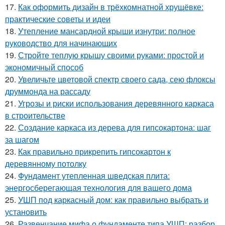
17.
Как оформить дизайн в трёхкомнатной хрущёвке:
практические советы и идеи
18.
Утепление мансардной крыши изнутри: полное
руководство для начинающих
19.
Стройте теплую крышу своими руками: простой и
экономичный способ
20.
Увеличьте цветовой спектр своего сада, сею флоксы
друммонда на рассаду
21.
Угрозы и риски использования деревянного каркаса
в строительстве
22.
Создание каркаса из дерева для гипсокартона: шаг
за шагом
23.
Как правильно прикрепить гипсокартон к
деревянному потолку
24.
Фундамент утепленная шведская плита:
энергосберегающая технология для вашего дома
25.
УШП под каркасный дом: как правильно выбрать и
установить
26.
Развенчание мифа о фундаменте типа УШП: разбор