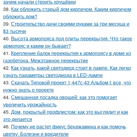
зачем начали строить хрущёвки
38.
Как обложить старый дом кирпичом. Каким кирпичом
обложить дом?
39.
Строительство дачи своими руками за три месяца и
$3 тысячи
40.
Высота армопояса под плиты перекрытия. Что такое
армопояс и каким он бывает?
41.
Крепление балок перекрытия к армопоясу в доме из
газобетона. Межэтажное перекрытие
42.
Как узнать, какой светодиод стоит в лампе. Как легко
узнать параметры светодиода в LED-лампе
43.
Скачать Типовой проект 1-447с-43 Альбом I: все, что
нужно знать о проекте
44.
Смешанная посадка овощей: как это помогает
увеличить урожайность
45.
Дом, покрытый профлистом: как это выглядит и как
это делается
46.
Почему не растет фикус бенджамина и как помочь
цветку. Болезни и вредители