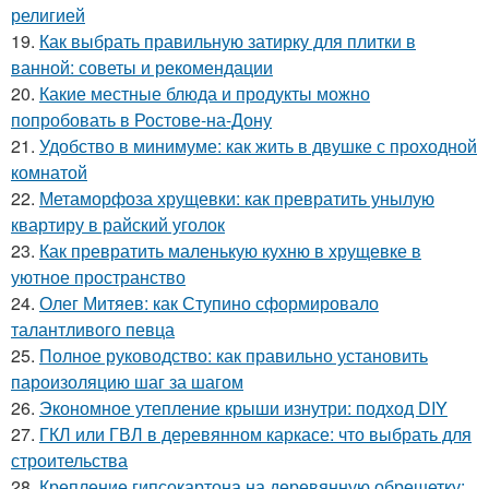
религией
19.
Как выбрать правильную затирку для плитки в
ванной: советы и рекомендации
20.
Какие местные блюда и продукты можно
попробовать в Ростове-на-Дону
21.
Удобство в минимуме: как жить в двушке с проходной
комнатой
22.
Метаморфоза хрущевки: как превратить унылую
квартиру в райский уголок
23.
Как превратить маленькую кухню в хрущевке в
уютное пространство
24.
Олег Митяев: как Ступино сформировало
талантливого певца
25.
Полное руководство: как правильно установить
пароизоляцию шаг за шагом
26.
Экономное утепление крыши изнутри: подход DIY
27.
ГКЛ или ГВЛ в деревянном каркасе: что выбрать для
строительства
28.
Крепление гипсокартона на деревянную обрешетку: