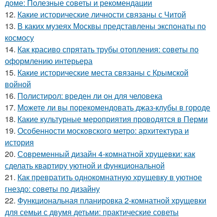
доме: Полезные советы и рекомендации
12.
Какие исторические личности связаны с Читой
13.
В каких музеях Москвы представлены экспонаты по
космосу
14.
Как красиво спрятать трубы отопления: советы по
оформлению интерьера
15.
Какие исторические места связаны с Крымской
войной
16.
Полистирол: вреден ли он для человека
17.
Можете ли вы порекомендовать джаз-клубы в городе
18.
Какие культурные мероприятия проводятся в Перми
19.
Особенности московского метро: архитектура и
история
20.
Современный дизайн 4-комнатной хрущевки: как
сделать квартиру уютной и функциональной
21.
Как превратить однокомнатную хрущевку в уютное
гнездо: советы по дизайну
22.
Функциональная планировка 2-комнатной хрущевки
для семьи с двумя детьми: практические советы