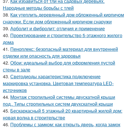
37.
Как избавиться от тли на садовых деревьях.
Народные методы борьбы с тлей
38.
Как утеплить деревянный дом обложенный кирпичом
снаружи. Если дом обложенный кирпичом снаружи
39.
Арболит и фибролит: отличия и применение
40.
Проектирование и строительство 5-этажного жилого
дома
41.
Пеноплекс: безопасный материал для внутренней
отделки или опасность для здоровья
42.
Обои: идеальный выбор для оформления пустой
стены в зале
43.
Светодиоды характеристика подключение
маркировка установка. Цветовая температура LED-
источников
44.
Монтаж стропильной системы двускатной крыши
под.. Типы стропильных систем двухскатной крыши
45.
Бескаркасный 5 этажный 20 квартирный жилой дом:
новая волна в строительстве
46.
Проблемы с замком: как открыть дверь, когда замок