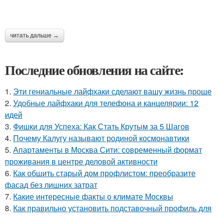
читать дальше →
Последние обновления на сайте:
1.
Эти гениальные лайфхаки сделают вашу жизнь проще
2.
Удобные лайфхаки для телефона и канцелярии: 12
идей
3.
Фишки для Успеха: Как Стать Крутым за 5 Шагов
4.
Почему Калугу называют родиной космонавтики
5.
Апартаменты в Москва Сити: современный формат
проживания в центре деловой активности
6.
Как обшить старый дом профлистом: преобразите
фасад без лишних затрат
7.
Какие интересные факты о климате Москвы
8.
Как правильно установить подставочный профиль для