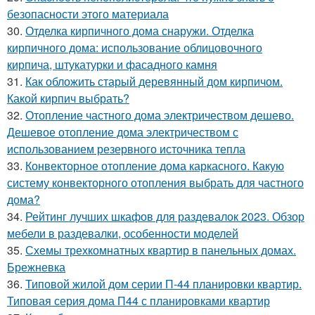
безопасности этого материала
30.
Отделка кирпичного дома снаружи. Отделка
кирпичного дома: использование облицовочного
кирпича, штукатурки и фасадного камня
31.
Как обложить старый деревянный дом кирпичом.
Какой кирпич выбрать?
32.
Отопление частного дома электричеством дешево.
Дешевое отопление дома электричеством с
использованием резервного источника тепла
33.
Конвекторное отопление дома каркасного. Какую
систему конвекторного отопления выбрать для частного
дома?
34.
Рейтинг лучших шкафов для раздевалок 2023. Обзор
мебели в раздевалки, особенности моделей
35.
Схемы трехкомнатных квартир в панельных домах.
Брежневка
36.
Типовой жилой дом серии П-44 планировки квартир.
Типовая серия дома П44 с планировками квартир