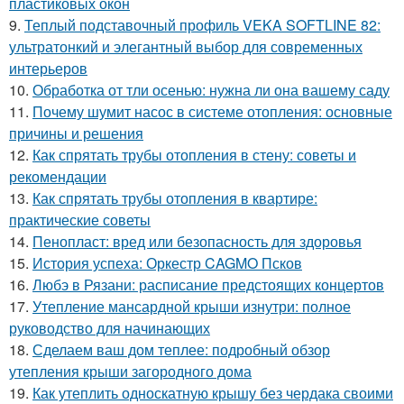
пластиковых окон
9.
Теплый подставочный профиль VEKA SOFTLINE 82:
ультратонкий и элегантный выбор для современных
интерьеров
10.
Обработка от тли осенью: нужна ли она вашему саду
11.
Почему шумит насос в системе отопления: основные
причины и решения
12.
Как спрятать трубы отопления в стену: советы и
рекомендации
13.
Как спрятать трубы отопления в квартире:
практические советы
14.
Пенопласт: вред или безопасность для здоровья
15.
История успеха: Оркестр CAGMO Псков
16.
Любэ в Рязани: расписание предстоящих концертов
17.
Утепление мансардной крыши изнутри: полное
руководство для начинающих
18.
Сделаем ваш дом теплее: подробный обзор
утепления крыши загородного дома
19.
Как утеплить односкатную крышу без чердака своими